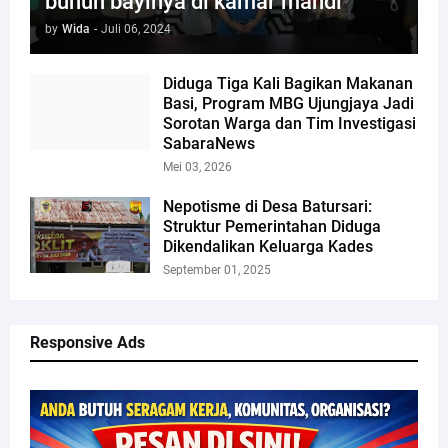
bunuh bayinya di kamar mandi
by
Wida
-
Juli 06, 2024
Diduga Tiga Kali Bagikan Makanan
Basi, Program MBG Ujungjaya Jadi
Sorotan Warga dan Tim Investigasi
SabaraNews
Mei 03, 2026
Nepotisme di Desa Batursari:
Struktur Pemerintahan Diduga
Dikendalikan Keluarga Kades
September 01, 2025
Responsive Ads