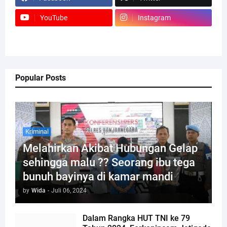
YouTube
Instagram
Popular Posts
Kriminal
Melahirkan Akibat Hubungan Gelap
sehingga malu ?? Seorang ibu tega
bunuh bayinya di kamar mandi
by
Wida
-
Juli 06, 2024
Dalam Rangka HUT TNI ke 79