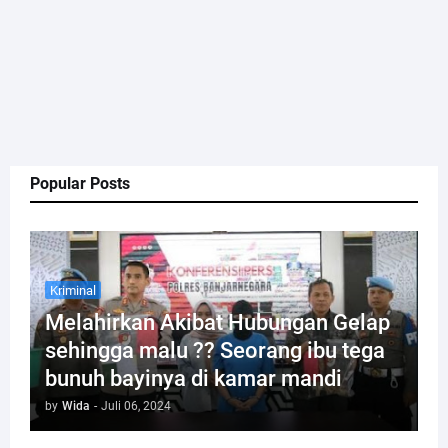
Popular Posts
Kriminal
Melahirkan Akibat Hubungan Gelap
sehingga malu ?? Seorang ibu tega
bunuh bayinya di kamar mandi
by
Wida
-
Juli 06, 2024