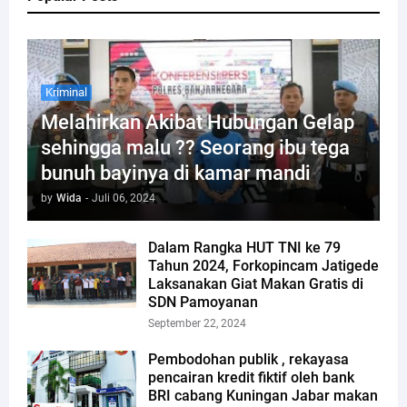
Kriminal
Melahirkan Akibat Hubungan Gelap
sehingga malu ?? Seorang ibu tega
bunuh bayinya di kamar mandi
by
Wida
-
Juli 06, 2024
Dalam Rangka HUT TNI ke 79
Tahun 2024, Forkopincam Jatigede
Laksanakan Giat Makan Gratis di
SDN Pamoyanan
September 22, 2024
Pembodohan publik , rekayasa
pencairan kredit fiktif oleh bank
BRI cabang Kuningan Jabar makan