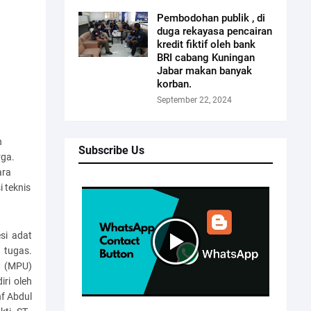
Pembodohan publik , di
duga rekayasa pencairan
kredit fiktif oleh bank
BRI cabang Kuningan
Jabar makan banyak
korban.
September 22, 2024
n
Subscribe Us
rga.
ara
i teknis
si adat
 tugas.
a (MPU)
ri oleh
nf Abdul