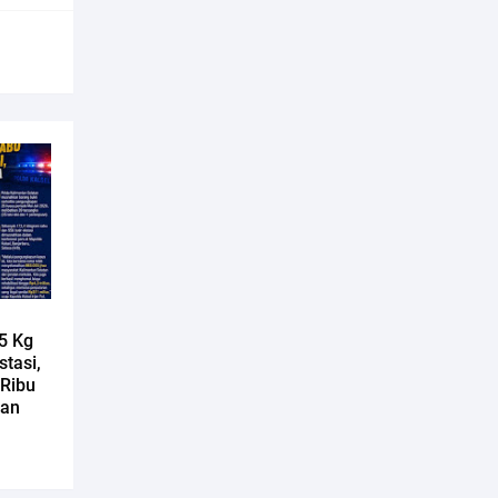
5 Kg
tasi,
 Ribu
man