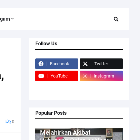
agam
Follow Us
Facebook
Twitter
,
YouTube
Instagram
Popular Posts
0
Kriminal
Melahirkan Akibat