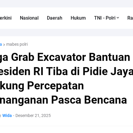
erkini
Nasional
Daerah
Hukum
TNI - Polri
R
a
mabes polri
ga Grab Excavator Bantuan
esiden RI Tiba di Pidie Jaya
kung Percepatan
nanganan Pasca Bencana
y
Wida
-
Desember 21, 2025