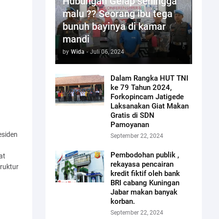
Hubungan Gelap sehingga
malu ?? Seorang ibu tega
bunuh bayinya di kamar
mandi
by
Wida
-
Juli 06, 2024
Dalam Rangka HUT TNI
ke 79 Tahun 2024,
Forkopincam Jatigede
Laksanakan Giat Makan
Gratis di SDN
Pamoyanan
esiden
September 22, 2024
Pembodohan publik ,
at
rekayasa pencairan
ruktur
kredit fiktif oleh bank
BRI cabang Kuningan
Jabar makan banyak
korban.
September 22, 2024