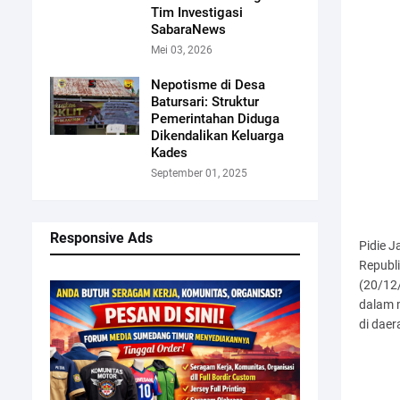
Tim Investigasi
SabaraNews
Mei 03, 2026
Nepotisme di Desa
Batursari: Struktur
Pemerintahan Diduga
Dikendalikan Keluarga
Kades
September 01, 2025
Responsive Ads
Pidie J
Republi
(20/12
dalam 
di dae