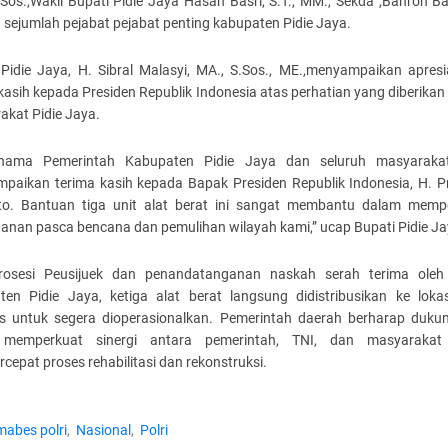
Sos.,Wakil Bupati Pidie Jaya Hasan Basri, S.T., MM., Sekda ,Bahron Bak
sejumlah pejabat pejabat penting kabupaten Pidie Jaya.
 Pidie Jaya, H. Sibral Malasyi, MA., S.Sos., ME.,menyampaikan apresi
kasih kepada Presiden Republik Indonesia atas perhatian yang diberika
akat Pidie Jaya.
nama Pemerintah Kabupaten Pidie Jaya dan seluruh masyaraka
paikan terima kasih kepada Bapak Presiden Republik Indonesia, H. 
to. Bantuan tiga unit alat berat ini sangat membantu dalam memp
anan pasca bencana dan pemulihan wilayah kami,” ucap Bupati Pidie J
rosesi Peusijuek dan penandatanganan naskah serah terima oleh
ten Pidie Jaya, ketiga alat berat langsung didistribusikan ke lokasi
tas untuk segera dioperasionalkan. Pemerintah daerah berharap dukun
 memperkuat sinergi antara pemerintah, TNI, dan masyarakat
epat proses rehabilitasi dan rekonstruksi.
mabes polri
Nasional
Polri