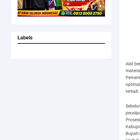
Labels
Alat be
materia
Pemeri
optimal
terkait.
Sebelu
peusij
Proses
Kabupa
Bupati 