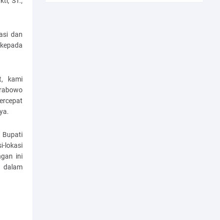
ti, ST.,
asi dan
n kepada
t, kami
Prabowo
ercepat
aya.
 Bupati
-lokasi
gan ini
 dalam