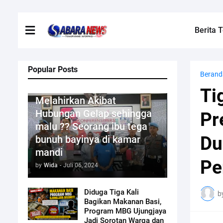
Berita T
Popular Posts
Berand
Kriminal
Ti
Melahirkan Akibat
Hubungan Gelap sehingga
Pr
malu ?? Seorang ibu tega
Du
bunuh bayinya di kamar
mandi
Pe
by
Wida
-
Juli 06, 2024
Diduga Tiga Kali
b
Bagikan Makanan Basi,
Program MBG Ujungjaya
Jadi Sorotan Warga dan