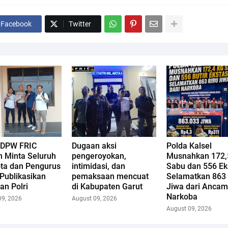
Facebook
Twitter
 DPW FRIC
Dugaan aksi
Polda Kalsel
n Minta Seluruh
pengeroyokan,
Musnahkan 172,
ta dan Pengurus
intimidasi, dan
Sabu dan 556 Eks
Publikasikan
pemaksaan mencuat
Selamatkan 863
an Polri
di Kabupaten Garut
Jiwa dari Anca
Narkoba
09, 2026
August 09, 2026
August 09, 2026