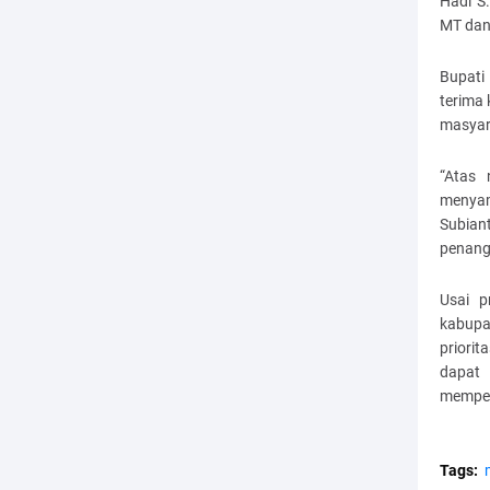
Hadi S.
MT dan 
Bupati
terima 
masyar
“Atas 
menyam
Subian
penang
Usai p
kabupa
priori
dapat
memperc
Tags: