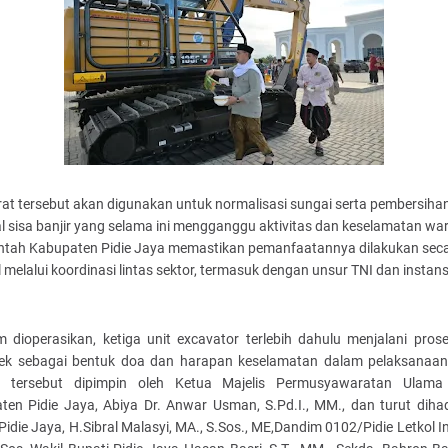
rat tersebut akan digunakan untuk normalisasi sungai serta pembersiha
l sisa banjir yang selama ini mengganggu aktivitas dan keselamatan wa
ntah Kabupaten Pidie Jaya memastikan pemanfaatannya dilakukan sec
 melalui koordinasi lintas sektor, termasuk dengan unsur TNI dan instans
m dioperasikan, ketiga unit excavator terlebih dahulu menjalani prose
uek sebagai bentuk doa dan harapan keselamatan dalam pelaksanaan
i tersebut dipimpin oleh Ketua Majelis Permusyawaratan Ulam
ten Pidie Jaya, Abiya Dr. Anwar Usman, S.Pd.I., MM., dan turut dihadi
Pidie Jaya, H.Sibral Malasyi, MA., S.Sos., ME,Dandim 0102/Pidie Letkol I