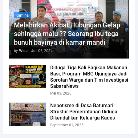
Kriminal
Melahirkan Akibat Hubungan Gelap
sehingga malu ?? Seorang ibu tega
bunuh bayinya di kamar mandi
by
Wida
-
Juli 06, 2024
Diduga Tiga Kali Bagikan Makanan
Basi, Program MBG Ujungjaya Jadi
Sorotan Warga dan Tim Investigasi
SabaraNews
Mei 03, 2026
Nepotisme di Desa Batursari:
Struktur Pemerintahan Diduga
Dikendalikan Keluarga Kades
September 01, 2025