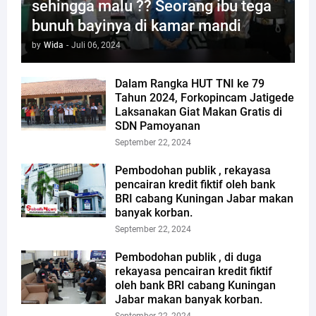
sehingga malu ?? Seorang ibu tega
bunuh bayinya di kamar mandi
by
Wida
-
Juli 06, 2024
Dalam Rangka HUT TNI ke 79
Tahun 2024, Forkopincam Jatigede
Laksanakan Giat Makan Gratis di
SDN Pamoyanan
September 22, 2024
Pembodohan publik , rekayasa
pencairan kredit fiktif oleh bank
BRI cabang Kuningan Jabar makan
banyak korban.
September 22, 2024
Pembodohan publik , di duga
rekayasa pencairan kredit fiktif
oleh bank BRI cabang Kuningan
Jabar makan banyak korban.
September 22, 2024