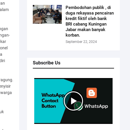
ran
Pembodohan publik , di
malam
duga rekayasa pencairan
kredit fiktif oleh bank
BRI cabang Kuningan
engan
Jabar makan banyak
korban.
ingan-
gkar
September 22, 2024
sonel
na
iri
Subscribe Us
ragung.
nyisir
u warga
uk