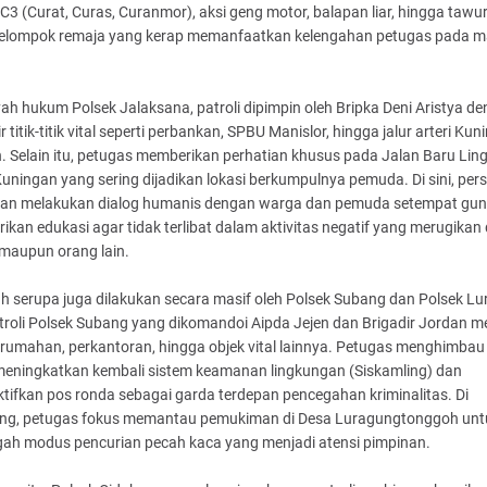
C3 (Curat, Curas, Curanmor), aksi geng motor, balapan liar, hingga tawu
kelompok remaja yang kerap memanfaatkan kelengahan petugas pada 
yah hukum Polsek Jalaksana, patroli dipimpin oleh Bripka Deni Aristya d
r titik-titik vital seperti perbankan, SPBU Manislor, hingga jalur arteri Kun
. Selain itu, petugas memberikan perhatian khusus pada Jalan Baru Lin
uningan yang sering dijadikan lokasi berkumpulnya pemuda. Di sini, per
sian melakukan dialog humanis dengan warga dan pemuda setempat gu
kan edukasi agar tidak terlibat dalam aktivitas negatif yang merugikan d
 maupun orang lain.
h serupa juga dilakukan secara masif oleh Polsek Subang dan Polsek Lu
troli Polsek Subang yang dikomandoi Aipda Jejen dan Brigadir Jordan me
erumahan, perkantoran, hingga objek vital lainnya. Petugas menghimba
meningkatkan kembali sistem keamanan lingkungan (Siskamling) dan
ifkan pos ronda sebagai garda terdepan pencegahan kriminalitas. Di
ng, petugas fokus memantau pemukiman di Desa Luragungtonggoh unt
ah modus pencurian pecah kaca yang menjadi atensi pimpinan.