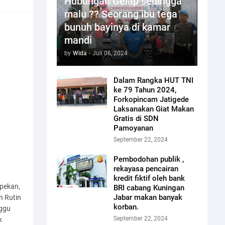
Hubungan Gelap sehingga
malu ?? Seorang ibu tega
bunuh bayinya di kamar
mandi
by
Wida
-
Juli 06, 2024
Dalam Rangka HUT TNI
ke 79 Tahun 2024,
Forkopincam Jatigede
Laksanakan Giat Makan
Gratis di SDN
Pamoyanan
September 22, 2024
Pembodohan publik ,
rekayasa pencairan
kredit fiktif oleh bank
pekan,
BRI cabang Kuningan
Jabar makan banyak
n Rutin
korban.
nggu
September 22, 2024
k