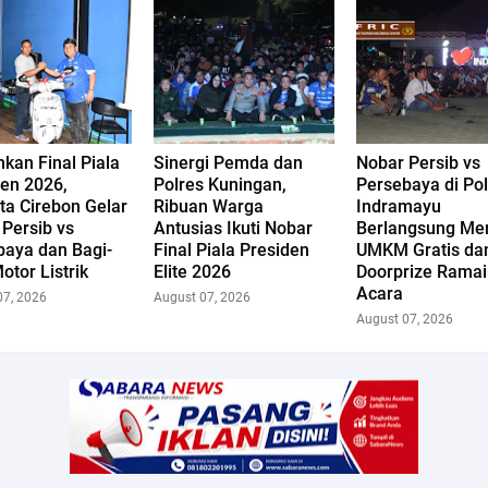
kan Final Piala
Sinergi Pemda dan
Nobar Persib vs
den 2026,
Polres Kuningan,
Persebaya di Po
ta Cirebon Gelar
Ribuan Warga
Indramayu
Persib vs
Antusias Ikuti Nobar
Berlangsung Mer
baya dan Bagi-
Final Piala Presiden
UMKM Gratis da
otor Listrik
Elite 2026
Doorprize Rama
Acara
07, 2026
August 07, 2026
August 07, 2026