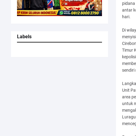
pidana 
antar 
hari.
Di wila
Labels
menyisi
Cirebon
Timur K
kepoli
memberi
sendiri
Langka
Unit Pa
area p
untuk 
mengakt
Luragu
menceg