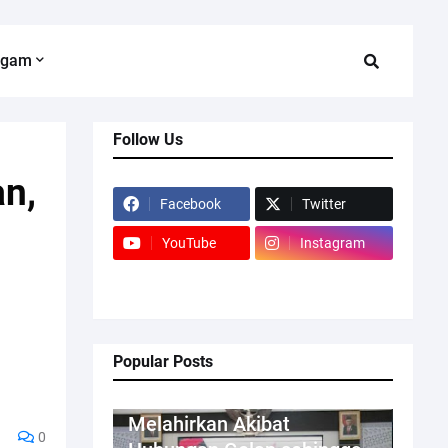
agam
Follow Us
an,
Facebook
Twitter
YouTube
Instagram
Popular Posts
Kriminal
Melahirkan Akibat
0