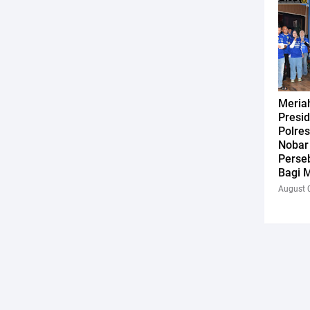
Meriah
Presi
Polres
Nobar 
Perse
Bagi M
August 