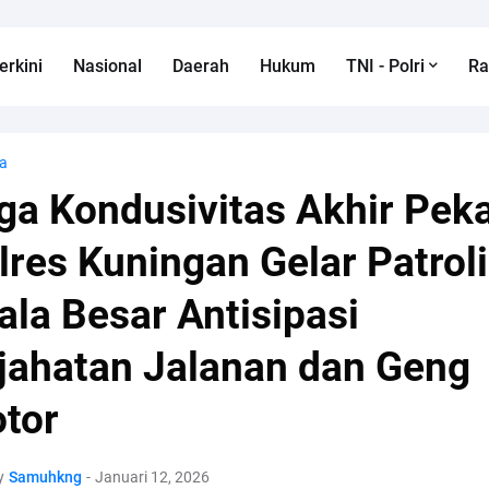
erkini
Nasional
Daerah
Hukum
TNI - Polri
R
a
ga Kondusivitas Akhir Pek
lres Kuningan Gelar Patroli
ala Besar Antisipasi
jahatan Jalanan dan Geng
tor
y
Samuhkng
-
Januari 12, 2026