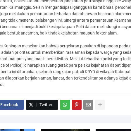
ra itu, Polsek Cidahu memperluas jangkauan patrolinya hingga ke wila
tan Kalimanggis. Selain mengantisipasi gangguan kamtibmas, personel
 juga melakukan pemantauan terhadap daerah rawan bencana alam me
yang tidak menentu belakangan ini. Sinergi antara pemantauan keaman
i bencana ini menjadi bukti kesiapsiagaan Polri dalam melindungi masya
gala bentuk ancaman, baik tindak kejahatan maupun faktor alam.
es Kuningan menekankan bahwa pergelaran pasukan di lapangan pada
 adalah prioritas untuk memberikan rasa aman kepada warga yang sed
rahat maupun yang masih beraktivitas. Melalui kehadiran polisi yang terli
ce of Police), diharapkan ruang gerak para pelaku kejahatan dapat dipe
berita ini diturunkan, seluruh rangkaian patroli KRYD di wilayah Kabupa
n dilaporkan berjalan aman, lancar, dan terkendali tanpa adanya kejadi
ol.
Facebook
Twitter