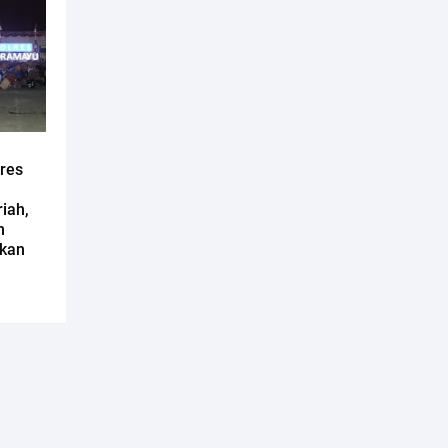
lres
iah,
n
ikan