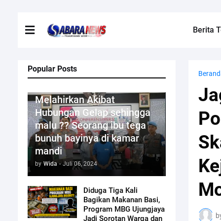
Berita T
Popular Posts
Berand
Kriminal
Ja
Melahirkan Akibat
Hubungan Gelap sehingga
Po
malu ?? Seorang ibu tega
Sk
bunuh bayinya di kamar
mandi
Ke
by
Wida
-
Juli 06, 2024
Mo
Diduga Tiga Kali
Bagikan Makanan Basi,
Program MBG Ujungjaya
b
Jadi Sorotan Warga dan