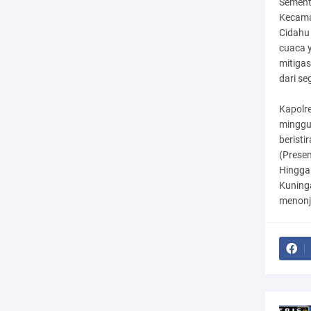
Sementa
Kecama
Cidahu
cuaca 
mitigas
dari se
Kapolr
minggu
beristi
(Presen
Hingga 
Kuninga
menonj