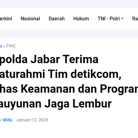
erkini
Nasional
Daerah
Hukum
TNI - Polri
R
a
FRIC
polda Jabar Terima
laturahmi Tim detikcom,
has Keamanan dan Progr
auyunan Jaga Lembur
y
Wida
-
Januari 12, 2026