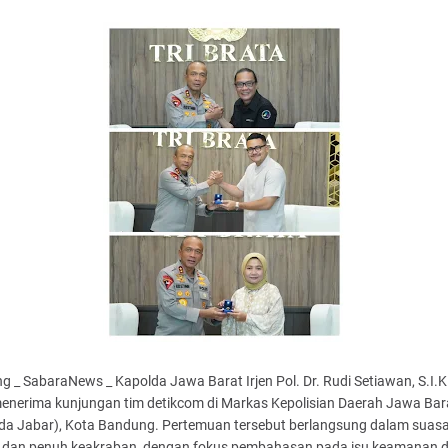
 _ SabaraNews _ Kapolda Jawa Barat Irjen Pol. Dr. Rudi Setiawan, S.I.K.
menerima kunjungan tim detikcom di Markas Kepolisian Daerah Jawa Bar
da Jabar), Kota Bandung. Pertemuan tersebut berlangsung dalam suas
 dan penuh keakraban, dengan fokus pembahasan pada isu keamanan 