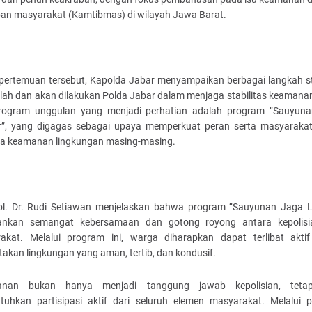
iban masyarakat (Kamtibmas) di wilayah Jawa Barat.
pertemuan tersebut, Kapolda Jabar menyampaikan berbagai langkah st
elah dan akan dilakukan Polda Jabar dalam menjaga stabilitas keamanan
rogram unggulan yang menjadi perhatian adalah program “Sauyun
”, yang digagas sebagai upaya memperkuat peran serta masyaraka
a keamanan lingkungan masing-masing.
Pol. Dr. Rudi Setiawan menjelaskan bahwa program “Sauyunan Jaga 
nkan semangat kebersamaan dan gotong royong antara kepolis
akat. Melalui program ini, warga diharapkan dapat terlibat akti
akan lingkungan yang aman, tertib, dan kondusif.
anan bukan hanya menjadi tanggung jawab kepolisian, tetap
uhkan partisipasi aktif dari seluruh elemen masyarakat. Melalui 