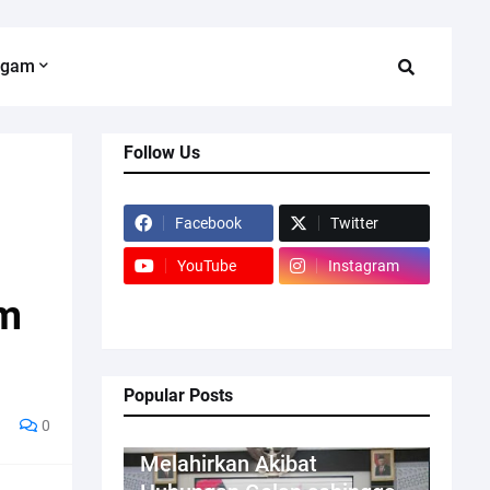
agam
Follow Us
Facebook
Twitter
YouTube
Instagram
am
Popular Posts
0
Kriminal
Melahirkan Akibat