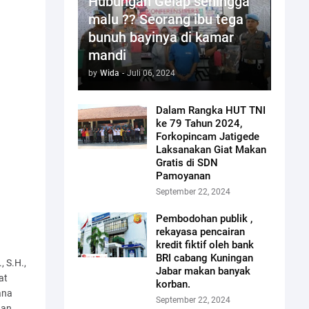
Hubungan Gelap sehingga
malu ?? Seorang ibu tega
bunuh bayinya di kamar
mandi
by
Wida
-
Juli 06, 2024
Dalam Rangka HUT TNI
ke 79 Tahun 2024,
Forkopincam Jatigede
Laksanakan Giat Makan
Gratis di SDN
Pamoyanan
September 22, 2024
Pembodohan publik ,
rekayasa pencairan
kredit fiktif oleh bank
BRI cabang Kuningan
, S.H.,
Jabar makan banyak
at
korban.
ana
September 22, 2024
dan