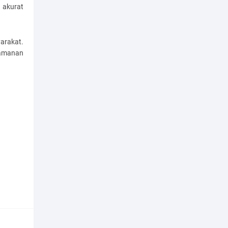
 akurat
arakat.
eamanan