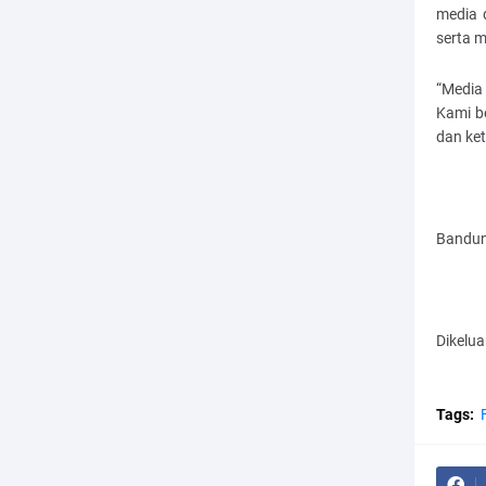
media 
serta 
“Media
Kami b
dan ket
Bandun
Dikelu
Tags: