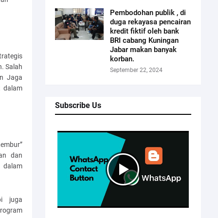
Pembodohan publik , di
duga rekayasa pencairan
kredit fiktif oleh bank
BRI cabang Kuningan
Jabar makan banyak
rategis
korban.
. Salah
September 22, 2024
an Jaga
t dalam
Subscribe Us
Lembur”
ian dan
f dalam
i juga
program