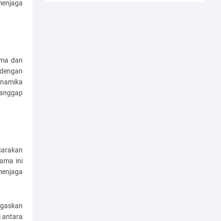
menjaga
ama dan
n dengan
inamika
ianggap
carakan
ama ini
menjaga
egaskan
i antara