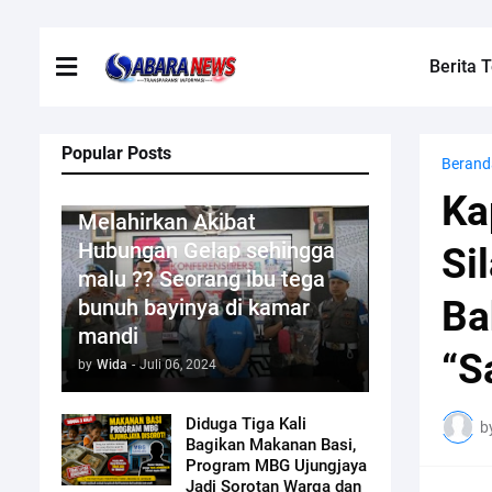
Berita T
Popular Posts
Berand
Kriminal
Ka
Melahirkan Akibat
Hubungan Gelap sehingga
Si
malu ?? Seorang ibu tega
Ba
bunuh bayinya di kamar
mandi
“S
by
Wida
-
Juli 06, 2024
Diduga Tiga Kali
b
Bagikan Makanan Basi,
Program MBG Ujungjaya
Jadi Sorotan Warga dan