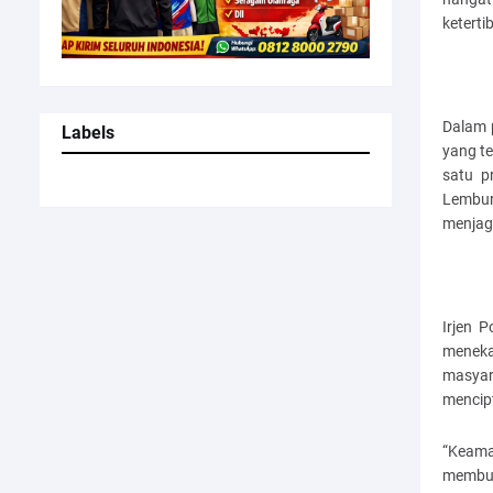
ketert
Dalam 
Labels
yang t
satu p
Lembur
menjag
Irjen 
meneka
masyar
mencipt
“Keam
membut