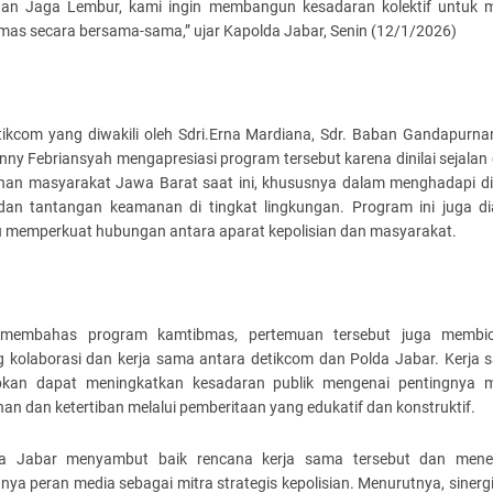
an Jaga Lembur, kami ingin membangun kesadaran kolektif untuk 
mas secara bersama-sama,” ujar Kapolda Jabar, Senin (12/1/2026)
tikcom yang diwakili oleh Sdri.Erna Mardiana, Sdr. Baban Gandapurn
nny Febriansyah mengapresiasi program tersebut karena dinilai sejala
han masyarakat Jawa Barat saat ini, khususnya dalam menghadapi d
 dan tantangan keamanan di tingkat lingkungan. Program ini juga d
memperkuat hubungan antara aparat kepolisian dan masyarakat.
 membahas program kamtibmas, pertemuan tersebut juga membi
g kolaborasi dan kerja sama antara detikcom dan Polda Jabar. Kerja s
pkan dapat meningkatkan kesadaran publik mengenai pentingnya 
n dan ketertiban melalui pemberitaan yang edukatif dan konstruktif.
a Jabar menyambut baik rencana kerja sama tersebut dan men
nya peran media sebagai mitra strategis kepolisian. Menurutnya, sinerg