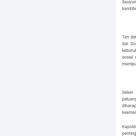
Sauyun
kamtib
Tim de
Sdr. Do
kebutu
sosial
mampu 
Selain
peluan
dihara
keamana
Kapold
penting