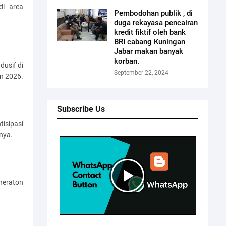
di area
Pembodohan publik , di
duga rekayasa pencairan
kredit fiktif oleh bank
BRI cabang Kuningan
Jabar makan banyak
korban.
dusif di
September 22, 2024
n 2026.
Subscribe Us
tisipasi
nnya.
heraton