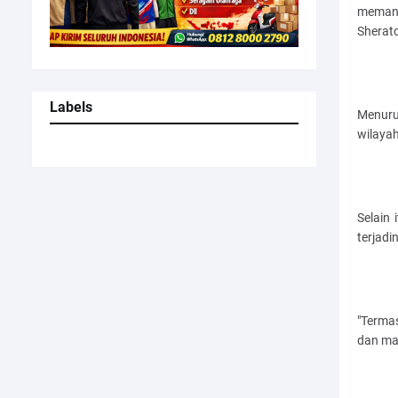
memant
Sherato
Labels
Menurut
wilaya
Selain 
terjadi
"Terma
dan mas