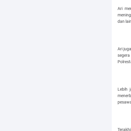
Ari me
mening
dan lain
Ari ju
segera
Polres
Lebih 
mener
pesawa
Terakh