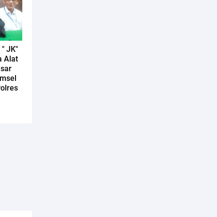
" JK"
 Alat
asar
umsel
Polres