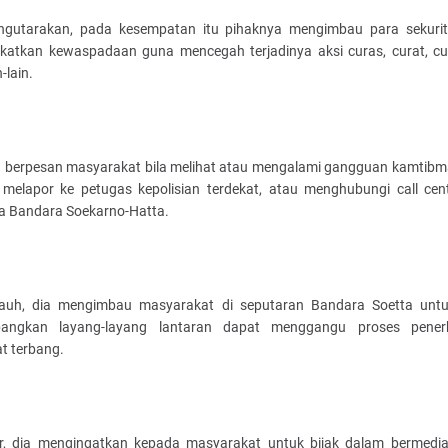
ngutarakan, pada kesempatan itu pihaknya mengimbau para sekurit
katkan kewaspadaan guna mencegah terjadinya aksi curas, curat, c
-lain.
ga berpesan masyarakat bila melihat atau mengalami gangguan kamtibm
 melapor ke petugas kepolisian terdekat, atau menghubungi call cen
ta Bandara Soekarno-Hatta.
jauh, dia mengimbau masyarakat di seputaran Bandara Soetta untu
bangkan layang-layang lantaran dapat menggangu proses pener
t terbang.
ir, dia mengingatkan kepada masyarakat untuk bijak dalam bermedia 