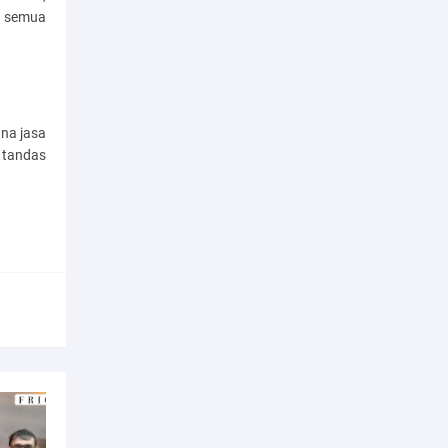
n semua
na jasa
 tandas