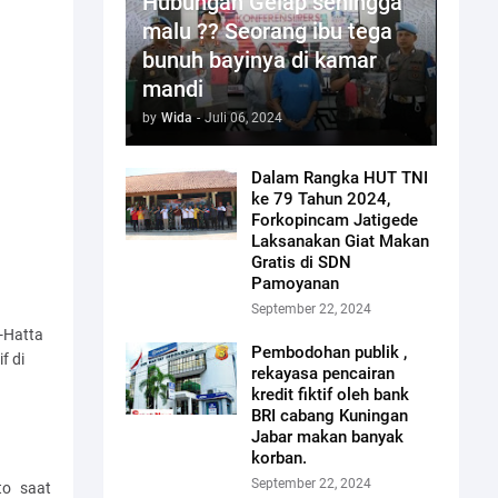
Hubungan Gelap sehingga
malu ?? Seorang ibu tega
bunuh bayinya di kamar
mandi
by
Wida
-
Juli 06, 2024
Dalam Rangka HUT TNI
ke 79 Tahun 2024,
Forkopincam Jatigede
Laksanakan Giat Makan
Gratis di SDN
Pamoyanan
September 22, 2024
-Hatta
Pembodohan publik ,
f di
rekayasa pencairan
kredit fiktif oleh bank
BRI cabang Kuningan
Jabar makan banyak
korban.
September 22, 2024
to saat