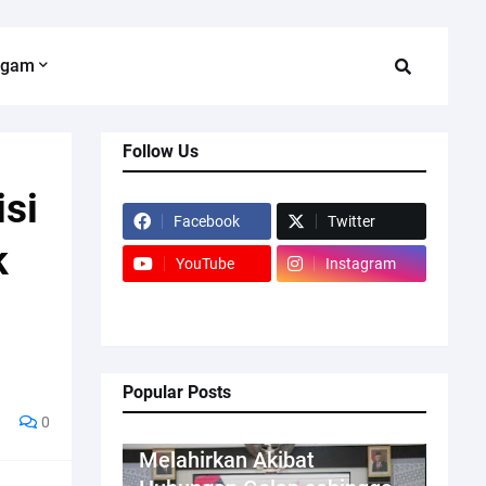
agam
Follow Us
isi
Facebook
Twitter
k
YouTube
Instagram
Popular Posts
0
Kriminal
Melahirkan Akibat