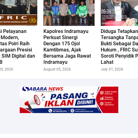
si Pelayanan
Kapolres Indramayu
Diduga Tetapkan 
k Modern,
Perkuat Sinergi
Tersangka Tanpa
tas Polri Raih
Dengan 175 Ojol
Bukti Sebagai D
argaan Presisi
Kamtibmas, Ajak
Hukum , FRIC S
 SIM Digital dan
Bersama Jaga Rawat
Soroti Penyidik 
B
Indramayu
Lahat
05, 2026
August 05, 2026
July 31, 2026