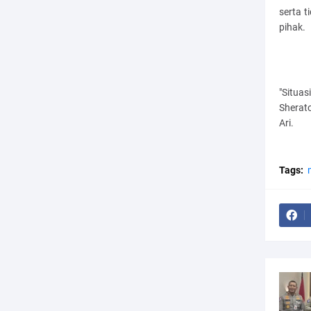
serta 
pihak.
"Situa
Sherat
Ari.
Tags: