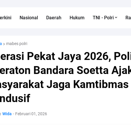
erkini
Nasional
Daerah
Hukum
TNI - Polri
R
a
mabes polri
erasi Pekat Jaya 2026, Pol
eraton Bandara Soetta Aja
syarakat Jaga Kamtibmas
ndusif
y
Wida
-
Februari 01, 2026