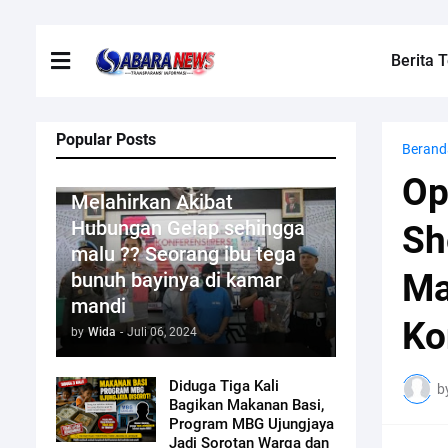
Berita T
Popular Posts
Berand
Kriminal
Op
Melahirkan Akibat
Hubungan Gelap sehingga
Sh
malu ?? Seorang ibu tega
Ma
bunuh bayinya di kamar
mandi
Ko
by
Wida
-
Juli 06, 2024
Diduga Tiga Kali
b
Bagikan Makanan Basi,
Program MBG Ujungjaya
Jadi Sorotan Warga dan