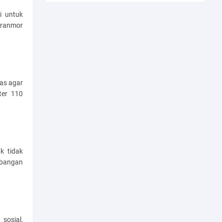
i untuk
uranmor
as agar
ter 110
k tidak
bangan
sosial,