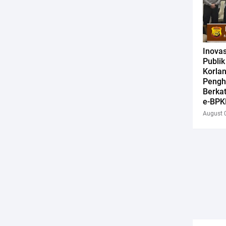
Inova
Publi
Korlan
Pengh
Berkat
e-BPK
August 