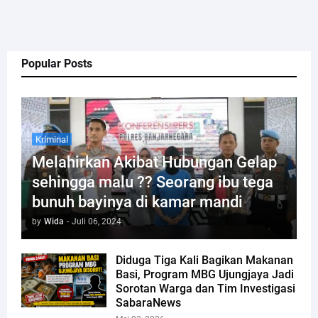
Popular Posts
Kriminal
Melahirkan Akibat Hubungan Gelap
sehingga malu ?? Seorang ibu tega
bunuh bayinya di kamar mandi
by
Wida
-
Juli 06, 2024
Diduga Tiga Kali Bagikan Makanan
Basi, Program MBG Ujungjaya Jadi
Sorotan Warga dan Tim Investigasi
SabaraNews