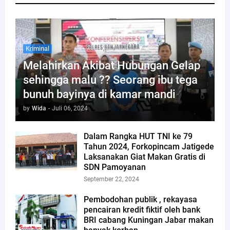
Kriminal
Melahirkan Akibat Hubungan Gelap
sehingga malu ?? Seorang ibu tega
bunuh bayinya di kamar mandi
by
Wida
-
Juli 06, 2024
Dalam Rangka HUT TNI ke 79
Tahun 2024, Forkopincam Jatigede
Laksanakan Giat Makan Gratis di
SDN Pamoyanan
September 22, 2024
Pembodohan publik , rekayasa
pencairan kredit fiktif oleh bank
BRI cabang Kuningan Jabar makan