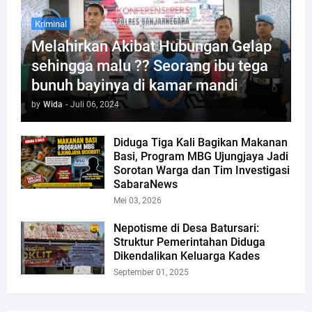
Kriminal
Melahirkan Akibat Hubungan Gelap
sehingga malu ?? Seorang ibu tega
bunuh bayinya di kamar mandi
by
Wida
-
Juli 06, 2024
Diduga Tiga Kali Bagikan Makanan
Basi, Program MBG Ujungjaya Jadi
Sorotan Warga dan Tim Investigasi
SabaraNews
Mei 03, 2026
Nepotisme di Desa Batursari:
Struktur Pemerintahan Diduga
Dikendalikan Keluarga Kades
September 01, 2025