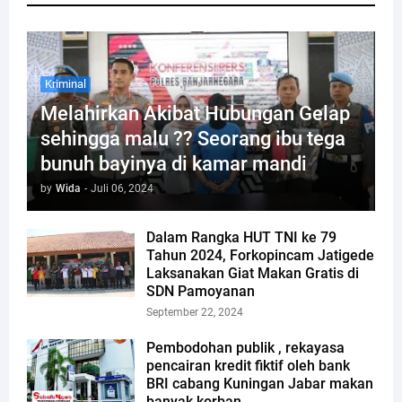
Kriminal
Melahirkan Akibat Hubungan Gelap
sehingga malu ?? Seorang ibu tega
bunuh bayinya di kamar mandi
by
Wida
-
Juli 06, 2024
Dalam Rangka HUT TNI ke 79
Tahun 2024, Forkopincam Jatigede
Laksanakan Giat Makan Gratis di
SDN Pamoyanan
September 22, 2024
Pembodohan publik , rekayasa
pencairan kredit fiktif oleh bank
BRI cabang Kuningan Jabar makan
banyak korban.