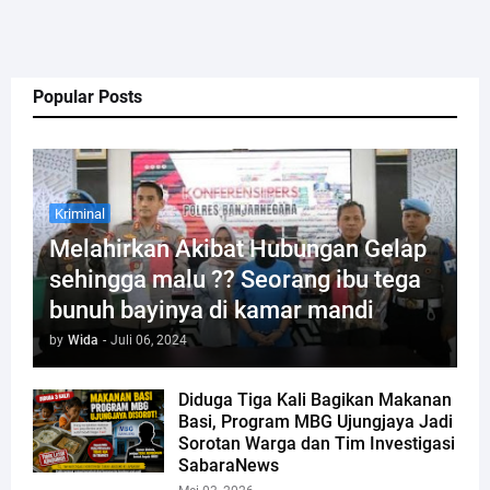
Popular Posts
Kriminal
Melahirkan Akibat Hubungan Gelap
sehingga malu ?? Seorang ibu tega
bunuh bayinya di kamar mandi
by
Wida
-
Juli 06, 2024
Diduga Tiga Kali Bagikan Makanan
Basi, Program MBG Ujungjaya Jadi
Sorotan Warga dan Tim Investigasi
SabaraNews