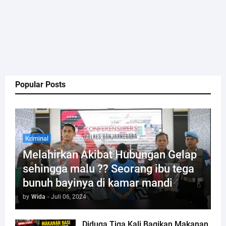
Popular Posts
Kriminal
Melahirkan Akibat Hubungan Gelap
sehingga malu ?? Seorang ibu tega
bunuh bayinya di kamar mandi
by
Wida
-
Juli 06, 2024
Diduga Tiga Kali Bagikan Makanan