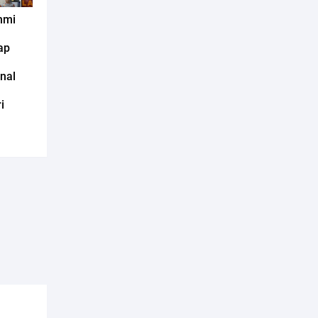
hmi
ap
nal
i