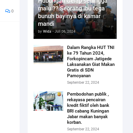
Hubungan Gelap sehingga
malu ?? Seorang ibu tega
0
bunuh bayinya di kamar
mandi
by
Wida
-
Juli 06, 2024
Dalam Rangka HUT TNI
ke 79 Tahun 2024,
Forkopincam Jatigede
Laksanakan Giat Makan
Gratis di SDN
Pamoyanan
September 22, 2024
Pembodohan publik ,
rekayasa pencairan
kredit fiktif oleh bank
BRI cabang Kuningan
Jabar makan banyak
korban.
September 22, 2024