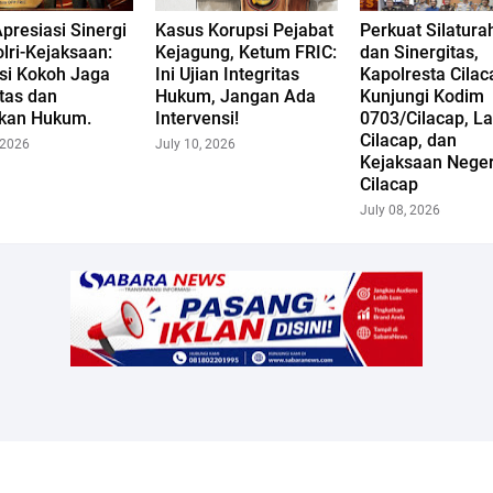
presiasi Sinergi
Kasus Korupsi Pejabat
Perkuat Silatura
lri-Kejaksaan:
Kejagung, Ketum FRIC:
dan Sinergitas,
si Kokoh Jaga
Ini Ujian Integritas
Kapolresta Cilac
itas dan
Hukum, Jangan Ada
Kunjungi Kodim
kan Hukum.
Intervensi!
0703/Cilacap, La
Cilacap, dan
 2026
July 10, 2026
Kejaksaan Neger
Cilacap
July 08, 2026