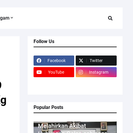
agam
Follow Us
Facebook
Twitter
YouTube
Instagram
9
Kg
Popular Posts
Kriminal
Melahirkan Akibat