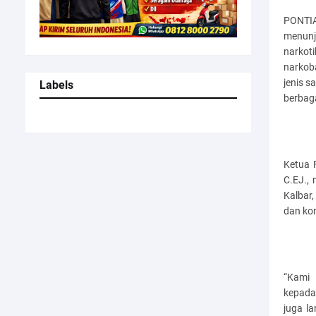
PONTIA
menunj
narkot
narkob
jenis s
Labels
berbaga
Ketua 
C.EJ., 
Kalbar,
dan ko
“Kami 
kepada
juga l