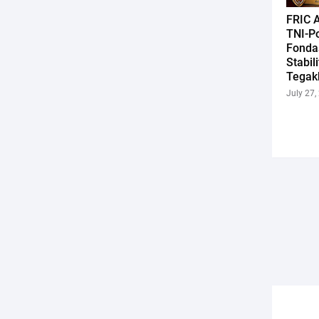
FRIC A
TNI-Po
Fonda
Stabil
Tegak
July 27,