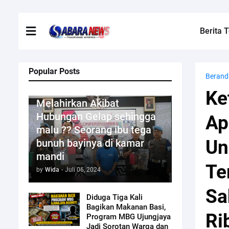
Berita T
Popular Posts
Berand
Kriminal
Ke
Melahirkan Akibat
Hubungan Gelap sehingga
Ap
malu ?? Seorang ibu tega
Un
bunuh bayinya di kamar
mandi
Te
by
Wida
-
Juli 06, 2024
Sa
Diduga Tiga Kali
Bagikan Makanan Basi,
Ri
Program MBG Ujungjaya
Jadi Sorotan Warga dan