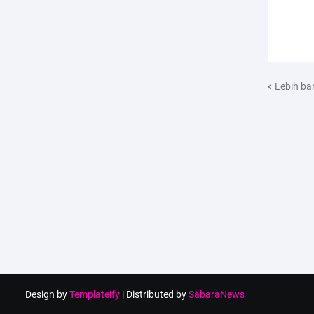
Lebih ba
Design by
Templateify
| Distributed by
SabaraNews