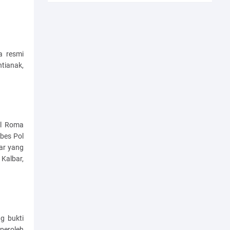
a resmi
tianak,
ol Roma
mbes Pol
bar yang
Kalbar,
g bukti
peroleh