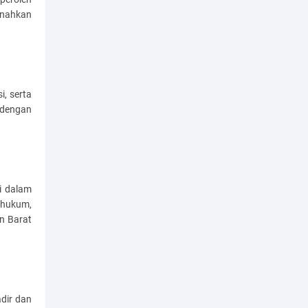
snahkan
i, serta
 dengan
i dalam
 hukum,
an Barat
adir dan