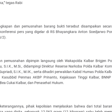
ka,” tegas Rabi
gkapan dan pemusnahan barang bukti tersebut disampaikan secar
konferensi pers yang digelar di RS Bhayangkara Anton Soedjarwo Pon
4/2).
an pemusnahan dipimpin langsung oleh Wakapolda Kalbar Brigjen P
u, S.I.K., M.Si., didampingi Direktur Reserse Narkoba Polda Kalbar Ko
upriadi, S.I.K., M.IK., serta dihadiri perwakilan Kabid Humas Polda Kal
li Kasubbid Penmas AKBP Prinanto, Kejaksaan Tinggi Kalbar, BNNP 
 Bea Cukai Kalbar, dan Penasehat Hukum.
keterangannya, pihak kepolisian menjelaskan bahwa dari total baran
ika yang disita, sebanyak 12.063 gram (12 kilogram) sabu telah mem