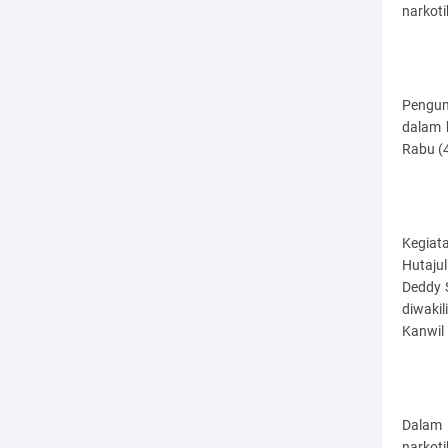
narkoti
Pengun
dalam 
Rabu (
Kegiat
Hutajul
Deddy S
diwaki
Kanwil
Dalam 
narkot