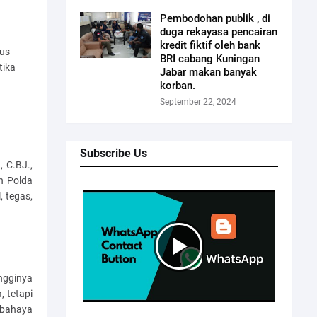
Pembodohan publik , di
duga rekayasa pencairan
kredit fiktif oleh bank
sus
BRI cabang Kuningan
tika
Jabar makan banyak
korban.
September 22, 2024
Subscribe Us
 C.BJ.,
an Polda
, tegas,
ngginya
 tetapi
 bahaya