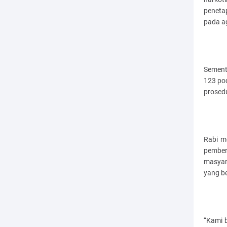
peneta
pada a
Sementa
123 po
prosed
Rabi m
pember
masyara
yang be
“Kami b