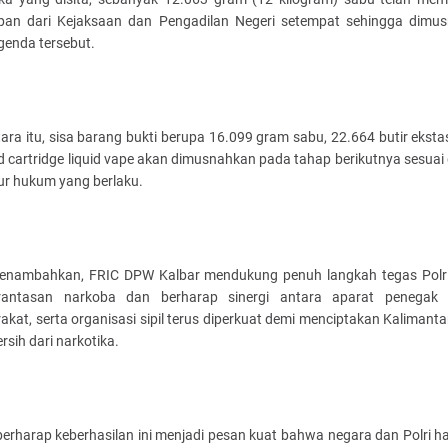
pan dari Kejaksaan dan Pengadilan Negeri setempat sehingga dimu
genda tersebut.
ra itu, sisa barang bukti berupa 16.099 gram sabu, 22.664 butir ekstas
d cartridge liquid vape akan dimusnahkan pada tahap berikutnya sesuai
ur hukum yang berlaku.
enambahkan, FRIC DPW Kalbar mendukung penuh langkah tegas Polr
antasan narkoba dan berharap sinergi antara aparat penegak
kat, serta organisasi sipil terus diperkuat demi menciptakan Kalimant
rsih dari narkotika.
erharap keberhasilan ini menjadi pesan kuat bahwa negara dan Polri h