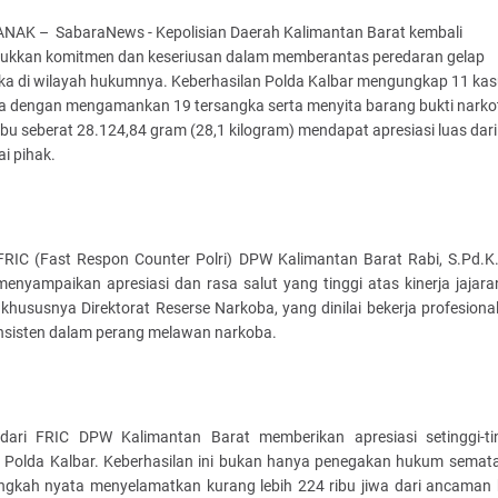
NAK – SabaraNews - Kepolisian Daerah Kalimantan Barat kembali
ukkan komitmen dan keseriusan dalam memberantas peredaran gelap
ika di wilayah hukumnya. Keberhasilan Polda Kalbar mengungkap 11 ka
a dengan mengamankan 19 tersangka serta menyita barang bukti narko
abu seberat 28.124,84 gram (28,1 kilogram) mendapat apresiasi luas dari
i pihak.
FRIC (Fast Respon Counter Polri) DPW Kalimantan Barat Rabi, S.Pd.K.,
menyampaikan apresiasi dan rasa salut yang tinggi atas kinerja jajar
 khususnya Direktorat Reserse Narkoba, yang dinilai bekerja profesional
nsisten dalam perang melawan narkoba.
dari FRIC DPW Kalimantan Barat memberikan apresiasi setinggi-ti
 Polda Kalbar. Keberhasilan ini bukan hanya penegakan hukum semata,
angkah nyata menyelamatkan kurang lebih 224 ribu jiwa dari ancaman