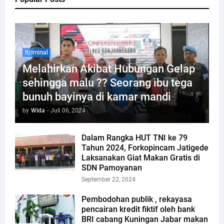
Kriminal
Melahirkan Akibat Hubungan Gelap
sehingga malu ?? Seorang ibu tega
bunuh bayinya di kamar mandi
by
Wida
-
Juli 06, 2024
Dalam Rangka HUT TNI ke 79
Tahun 2024, Forkopincam Jatigede
Laksanakan Giat Makan Gratis di
SDN Pamoyanan
September 22, 2024
Pembodohan publik , rekayasa
pencairan kredit fiktif oleh bank
BRI cabang Kuningan Jabar makan