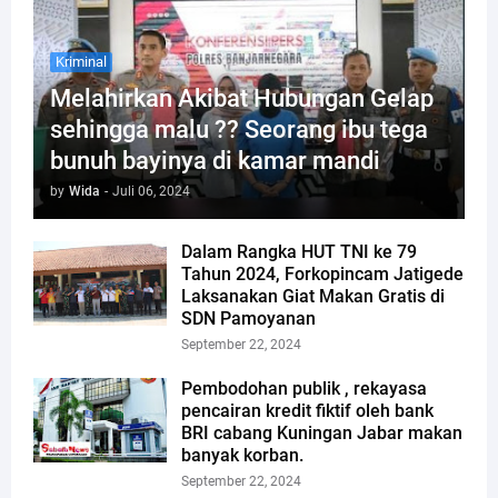
Kriminal
Melahirkan Akibat Hubungan Gelap
sehingga malu ?? Seorang ibu tega
bunuh bayinya di kamar mandi
by
Wida
-
Juli 06, 2024
Dalam Rangka HUT TNI ke 79
Tahun 2024, Forkopincam Jatigede
Laksanakan Giat Makan Gratis di
SDN Pamoyanan
September 22, 2024
Pembodohan publik , rekayasa
pencairan kredit fiktif oleh bank
BRI cabang Kuningan Jabar makan
banyak korban.
September 22, 2024