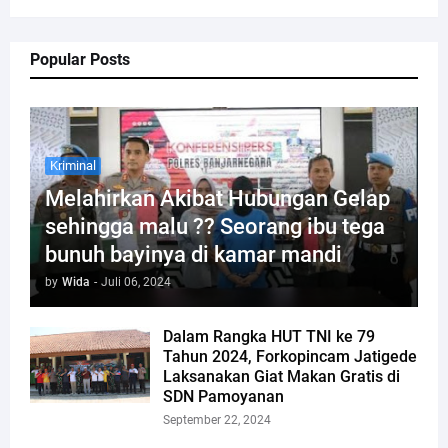
Popular Posts
Kriminal
Melahirkan Akibat Hubungan Gelap
sehingga malu ?? Seorang ibu tega
bunuh bayinya di kamar mandi
by
Wida
-
Juli 06, 2024
Dalam Rangka HUT TNI ke 79
Tahun 2024, Forkopincam Jatigede
Laksanakan Giat Makan Gratis di
SDN Pamoyanan
September 22, 2024