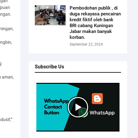
ngan
mpuan
Pembodohan publik , di
duga rekayasa pencairan
ingan.
kredit fiktif oleh bank
BRI cabang Kuningan
ningan,
Jabar makan banyak
korban.
ingbin,
September 22, 2024
g
Subscribe Us
u aman,
dusif,”