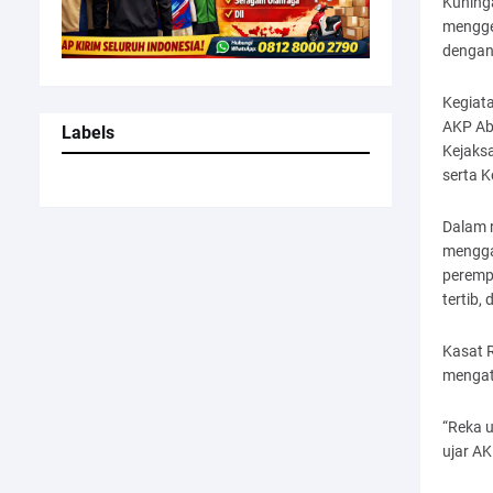
Kuning
mengge
dengan 
Kegiata
AKP Abd
Labels
Kejaksa
serta K
Dalam 
mengga
perempu
tertib,
Kasat 
mengat
“Reka 
ujar AK