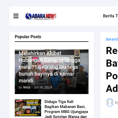
Berita T
Popular Posts
Berand
Kriminal
Re
Melahirkan Akibat
Hubungan Gelap sehingga
Ba
malu ?? Seorang ibu tega
Po
bunuh bayinya di kamar
mandi
Ad
by
Wida
-
Juli 06, 2024
Diduga Tiga Kali
b
Bagikan Makanan Basi,
Program MBG Ujungjaya
Jadi Sorotan Warga dan