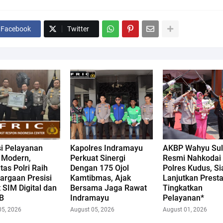
Facebook
Twitter
si Pelayanan
Kapolres Indramayu
AKBP Wahyu Sul
k Modern,
Perkuat Sinergi
Resmi Nahkodai
tas Polri Raih
Dengan 175 Ojol
Polres Kudus, Si
argaan Presisi
Kamtibmas, Ajak
Lanjutkan Presta
 SIM Digital dan
Bersama Jaga Rawat
Tingkatkan
B
Indramayu
Pelayanan*
05, 2026
August 05, 2026
August 01, 2026