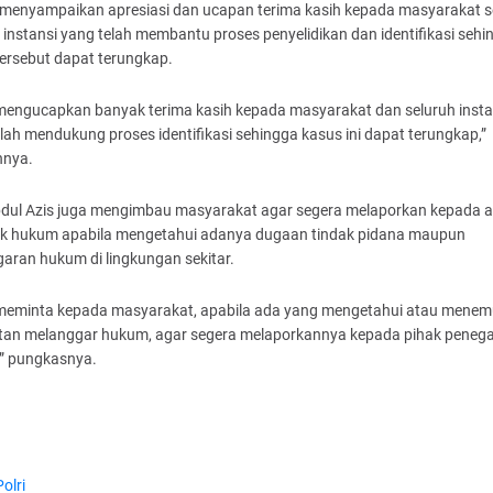
a menyampaikan apresiasi dan ucapan terima kasih kepada masyarakat s
 instansi yang telah membantu proses penyelidikan dan identifikasi sehi
ersebut dapat terungkap.
mengucapkan banyak terima kasih kepada masyarakat dan seluruh insta
lah mendukung proses identifikasi sehingga kasus ini dapat terungkap,”
nya.
dul Azis juga mengimbau masyarakat agar segera melaporkan kepada a
k hukum apabila mengetahui adanya dugaan tindak pidana maupun
aran hukum di lingkungan sekitar.
meminta kepada masyarakat, apabila ada yang mengetahui atau mene
tan melanggar hukum, agar segera melaporkannya kepada pihak peneg
” pungkasnya.
Polri