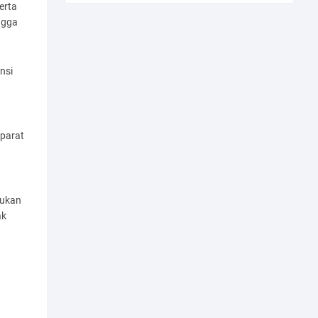
erta
ngga
nsi
parat
mukan
ak