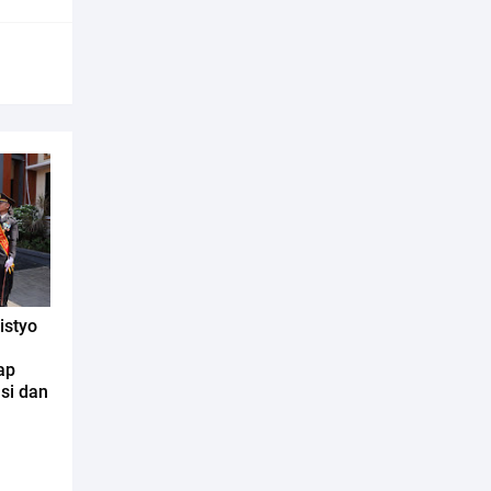
istyo
ap
si dan