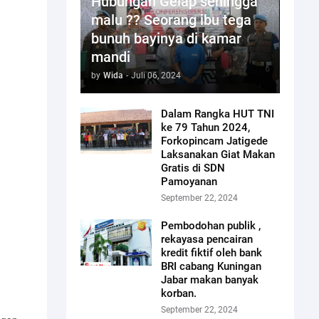
Hubungan Gelap sehingga
malu ?? Seorang ibu tega
bunuh bayinya di kamar
mandi
by
Wida
-
Juli 06, 2024
Dalam Rangka HUT TNI
ke 79 Tahun 2024,
Forkopincam Jatigede
Laksanakan Giat Makan
Gratis di SDN
Pamoyanan
September 22, 2024
Pembodohan publik ,
rekayasa pencairan
kredit fiktif oleh bank
BRI cabang Kuningan
Jabar makan banyak
korban.
September 22, 2024