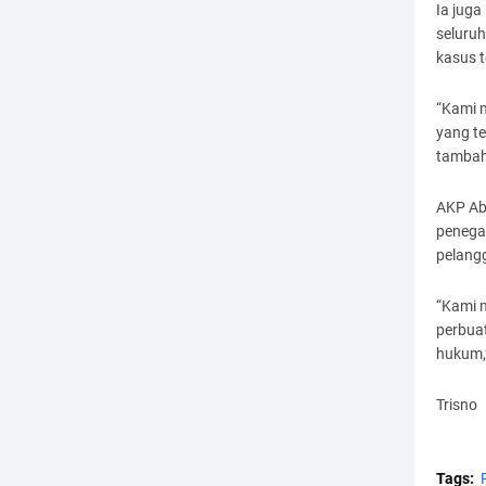
Ia jug
seluruh
kasus t
“Kami 
yang te
tambah
AKP Ab
penega
pelangg
“Kami 
perbua
hukum,
Trisno
Tags: