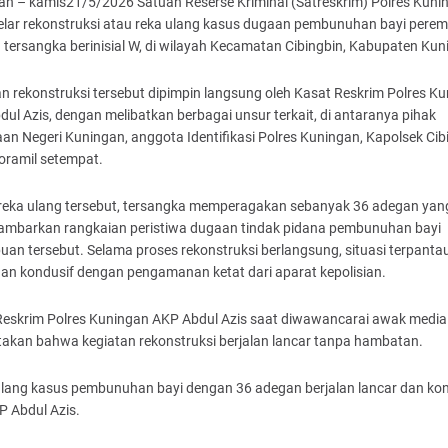
an – kamis21/5/2026 Satuan Reserse Kriminal (Satreskrim) Polres Kuni
lar rekonstruksi atau reka ulang kasus dugaan pembunuhan bayi pere
tersangka berinisial W, di wilayah Kecamatan Cibingbin, Kabupaten Kun
n rekonstruksi tersebut dipimpin langsung oleh Kasat Reskrim Polres Ku
ul Azis, dengan melibatkan berbagai unsur terkait, di antaranya pihak
an Negeri Kuningan, anggota Identifikasi Polres Kuningan, Kapolsek Cib
oramil setempat.
reka ulang tersebut, tersangka memperagakan sebanyak 36 adegan yan
mbarkan rangkaian peristiwa dugaan tindak pidana pembunuhan bayi
an tersebut. Selama proses rekonstruksi berlangsung, situasi terpanta
 dan kondusif dengan pengamanan ketat dari aparat kepolisian.
Reskrim Polres Kuningan AKP Abdul Azis saat diwawancarai awak media
akan bahwa kegiatan rekonstruksi berjalan lancar tanpa hambatan.
ulang kasus pembunuhan bayi dengan 36 adegan berjalan lancar dan kon
P Abdul Azis.