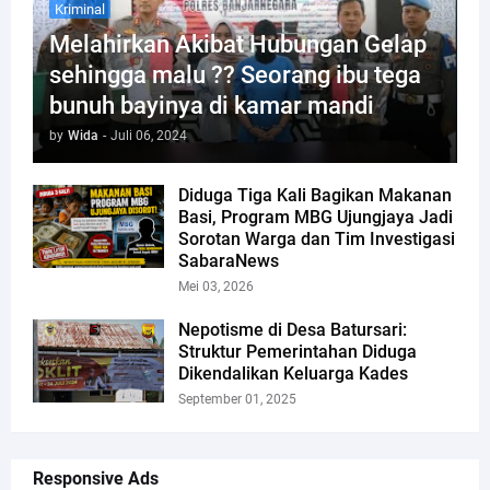
Kriminal
Melahirkan Akibat Hubungan Gelap
sehingga malu ?? Seorang ibu tega
bunuh bayinya di kamar mandi
by
Wida
-
Juli 06, 2024
Diduga Tiga Kali Bagikan Makanan
Basi, Program MBG Ujungjaya Jadi
Sorotan Warga dan Tim Investigasi
SabaraNews
Mei 03, 2026
Nepotisme di Desa Batursari:
Struktur Pemerintahan Diduga
Dikendalikan Keluarga Kades
September 01, 2025
Responsive Ads