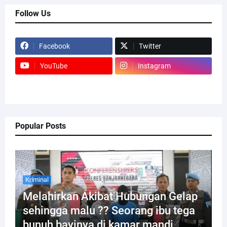
Follow Us
Facebook
Twitter
YouTube
Instagram
Popular Posts
Kriminal
Melahirkan Akibat Hubungan Gelap
sehingga malu ?? Seorang ibu tega
bunuh bayinya di kamar mandi