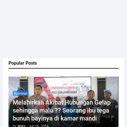
Popular Posts
Kriminal
Melahirkan Akibat Hubungan Gelap
sehingga malu ?? Seorang ibu tega
bunuh bayinya di kamar mandi
by
Wida
-
Juli 06, 2024