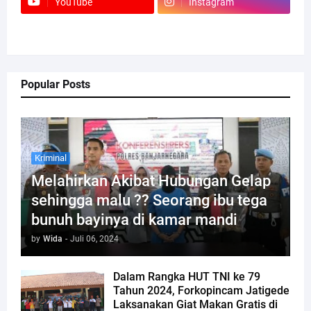
YouTube
Instagram
Popular Posts
Kriminal
Melahirkan Akibat Hubungan Gelap
sehingga malu ?? Seorang ibu tega
bunuh bayinya di kamar mandi
by
Wida
-
Juli 06, 2024
Dalam Rangka HUT TNI ke 79
Tahun 2024, Forkopincam Jatigede
Laksanakan Giat Makan Gratis di