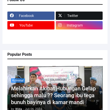
Facebook
Twitter
YouTube
Instagram
Popular Posts
Kriminal
Melahirkan Akibat Hubungan Gelap
sehingga malu ?? Seorang ibu tega
bunuh bayinya di kamar mandi
by
Wida
-
Juli 06, 2024