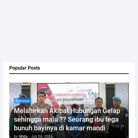
Popular Posts
Kriminal
Melahirkan Akibat Hubungan Gelap
sehingga malu ?? Seorang ibu tega
bunuh bayinya di kamar mandi
by
Wida
-
Juli 06, 2024