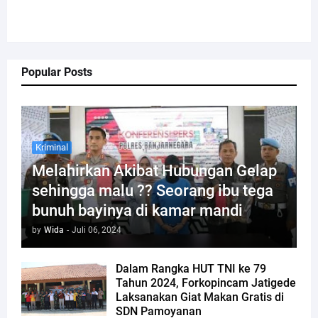
Popular Posts
Kriminal
Melahirkan Akibat Hubungan Gelap
sehingga malu ?? Seorang ibu tega
bunuh bayinya di kamar mandi
by
Wida
-
Juli 06, 2024
Dalam Rangka HUT TNI ke 79
Tahun 2024, Forkopincam Jatigede
Laksanakan Giat Makan Gratis di
SDN Pamoyanan