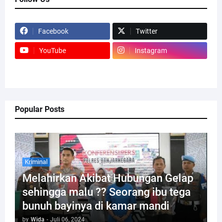
Facebook
Twitter
YouTube
Instagram
Popular Posts
Kriminal
Melahirkan Akibat Hubungan Gelap
sehingga malu ?? Seorang ibu tega
bunuh bayinya di kamar mandi
by
Wida
-
Juli 06, 2024