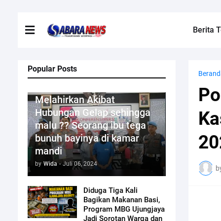
Berita T
Popular Posts
Berand
Kriminal
Po
Melahirkan Akibat
Hubungan Gelap sehingga
Ka
malu ?? Seorang ibu tega
20
bunuh bayinya di kamar
mandi
by
Wida
-
Juli 06, 2024
b
Diduga Tiga Kali
Bagikan Makanan Basi,
Program MBG Ujungjaya
Jadi Sorotan Warga dan