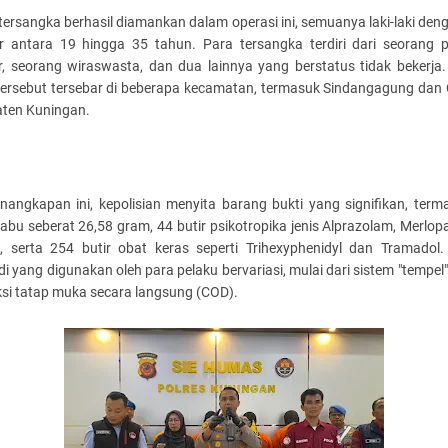
ersangka berhasil diamankan dalam operasi ini, semuanya laki-laki den
ar antara 19 hingga 35 tahun. Para tersangka terdiri dari seorang 
r, seorang wiraswasta, dan dua lainnya yang berstatus tidak bekerja.
tersebut tersebar di beberapa kecamatan, termasuk Sindangagung dan C
ten Kuningan.
enangkapan ini, kepolisian menyita barang bukti yang signifikan, term
abu seberat 26,58 gram, 44 butir psikotropika jenis Alprazolam, Merlo
a, serta 254 butir obat keras seperti Trihexyphenidyl dan Tramadol
i yang digunakan oleh para pelaku bervariasi, mulai dari sistem "tempel
ksi tatap muka secara langsung (COD).