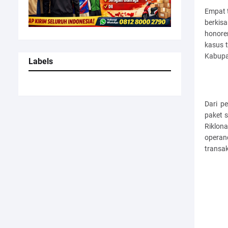
Empat t
berkis
honore
kasus 
Kabupa
Labels
Dari p
paket s
Riklon
operand
transa