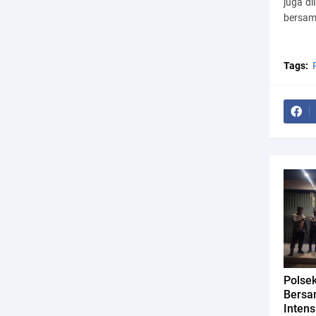
juga d
bersam
Tags:
Polse
Bersa
Intens