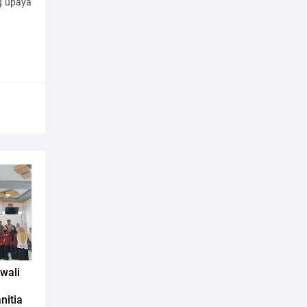
g upaya
wali
nitia