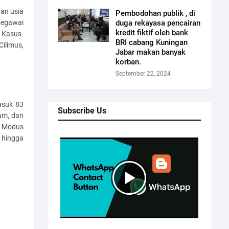
gan usia
Pembodohan publik , di
pegawai
duga rekayasa pencairan
kredit fiktif oleh bank
 Kasus-
BRI cabang Kuningan
ilimus,
Jabar makan banyak
korban.
September 22, 2024
asuk 83
Subscribe Us
pam, dan
. Modus
" hingga