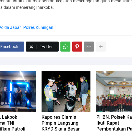
iimbau untuk aktif melaporkan kegiatan mencurigakan guna mendukun
a dalam memerangi narkoba.
Polda Jabar
Polres Kuningan
Facebook
Twitter
k Lakbok
Kapolres Ciamis
PHBN, Polsek Ka
ma TNI
Pimpin Langsung
Ikuti Rapat
ifkan Patroli
KRYD Skala Besar
Pembentukan Pa