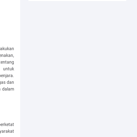
lakukan
kenakan,
tentang
 untuk
enjara.
egas dan
n dalam
erketat
yarakat