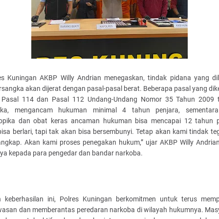
es Kuningan AKBP Willy Andrian menegaskan, tindak pidana yang di
rsangka akan dijerat dengan pasal-pasal berat. Beberapa pasal yang di
i Pasal 114 dan Pasal 112 Undang-Undang Nomor 35 Tahun 2009 
tika, mengancam hukuman minimal 4 tahun penjara, sementara
ropika dan obat keras ancaman hukuman bisa mencapai 12 tahun p
isa berlari, tapi tak akan bisa bersembunyi. Tetap akan kami tindak t
angkap. Akan kami proses penegakan hukum,” ujar AKBP Willy Andria
ya kepada para pengedar dan bandar narkoba.
 keberhasilan ini, Polres Kuningan berkomitmen untuk terus memp
asan dan memberantas peredaran narkoba di wilayah hukumnya. Mas