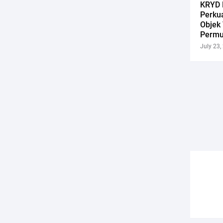
KRYD 
Perku
Objek 
Permu
July 23,