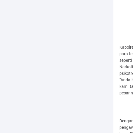
Kapolr
para te
sepert
Narko
psikot
“Anda b
kami t
pesann
Dengan
pengaw