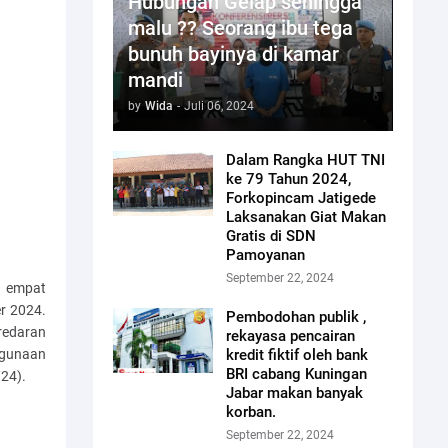
Hubungan Gelap sehingga
malu ?? Seorang ibu tega
bunuh bayinya di kamar
mandi
by
Wida
-
Juli 06, 2024
Dalam Rangka HUT TNI
ke 79 Tahun 2024,
Forkopincam Jatigede
Laksanakan Giat Makan
Gratis di SDN
Pamoyanan
September 22, 2024
p empat
r 2024.
Pembodohan publik ,
redaran
rekayasa pencairan
hgunaan
kredit fiktif oleh bank
BRI cabang Kuningan
/24).
Jabar makan banyak
korban.
September 22, 2024