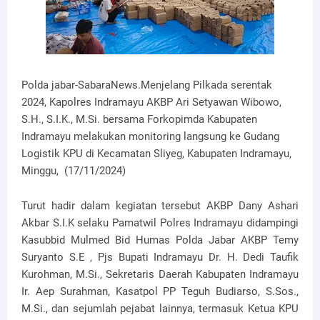
Polda jabar-SabaraNews.Menjelang Pilkada serentak
2024, Kapolres Indramayu AKBP Ari Setyawan Wibowo,
S.H., S.I.K., M.Si. bersama Forkopimda Kabupaten
Indramayu melakukan monitoring langsung ke Gudang
Logistik KPU di Kecamatan Sliyeg, Kabupaten Indramayu,
Minggu, (17/11/2024)
Turut hadir dalam kegiatan tersebut AKBP Dany Ashari
Akbar S.I.K selaku Pamatwil Polres Indramayu didampingi
Kasubbid Mulmed Bid Humas Polda Jabar AKBP Temy
Suryanto S.E , Pjs Bupati Indramayu Dr. H. Dedi Taufik
Kurohman, M.Si., Sekretaris Daerah Kabupaten Indramayu
Ir. Aep Surahman, Kasatpol PP Teguh Budiarso, S.Sos.,
M.Si., dan sejumlah pejabat lainnya, termasuk Ketua KPU