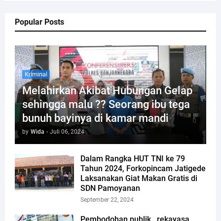
Popular Posts
Kriminal
Melahirkan Akibat Hubungan Gelap
sehingga malu ?? Seorang ibu tega
bunuh bayinya di kamar mandi
by
Wida
-
Juli 06, 2024
Dalam Rangka HUT TNI ke 79
Tahun 2024, Forkopincam Jatigede
Laksanakan Giat Makan Gratis di
SDN Pamoyanan
September 22, 2024
Pembodohan publik , rekayasa