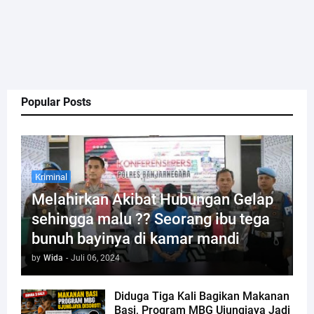
Popular Posts
Kriminal
Melahirkan Akibat Hubungan Gelap
sehingga malu ?? Seorang ibu tega
bunuh bayinya di kamar mandi
by
Wida
-
Juli 06, 2024
Diduga Tiga Kali Bagikan Makanan
Basi, Program MBG Ujungjaya Jadi