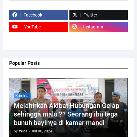
Facebook
Twitter
YouTube
Instagram
Popular Posts
Kriminal
Melahirkan Akibat Hubungan Gelap
sehingga malu ?? Seorang ibu tega
bunuh bayinya di kamar mandi
by
Wida
-
Juli 06, 2024