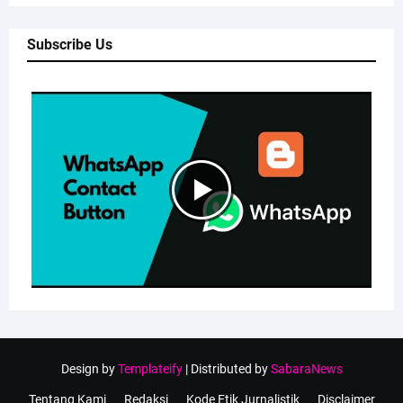
Subscribe Us
Design by
Templateify
| Distributed by
SabaraNews
Tentang Kami
Redaksi
Kode Etik Jurnalistik
Disclaimer