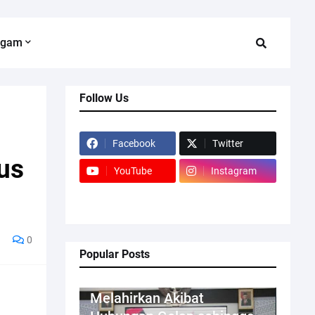
agam
Follow Us
Facebook
Twitter
us
YouTube
Instagram
0
Popular Posts
Kriminal
Melahirkan Akibat