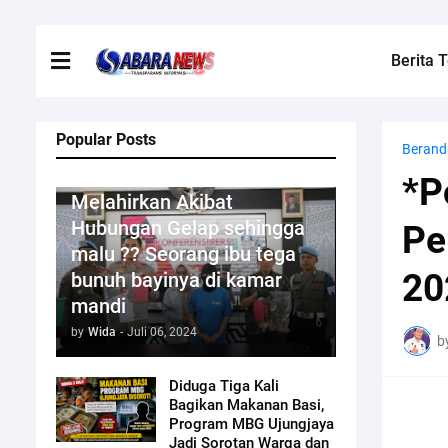
Berita T
Popular Posts
Berand
Kriminal
*P
Melahirkan Akibat
Hubungan Gelap sehingga
Pe
malu ?? Seorang ibu tega
20
bunuh bayinya di kamar
mandi
by
Wida
-
Juli 06, 2024
b
Diduga Tiga Kali
Bagikan Makanan Basi,
Program MBG Ujungjaya
Jadi Sorotan Warga dan