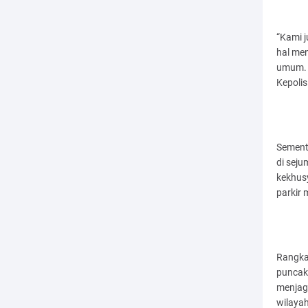
“Kami 
hal me
umum. 
Kepolis
Sement
di seju
kekhus
parkir
Rangka
puncak
menjag
wilayah