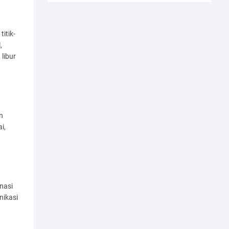
itik-
,
libur
n
i,
nasi
nikasi