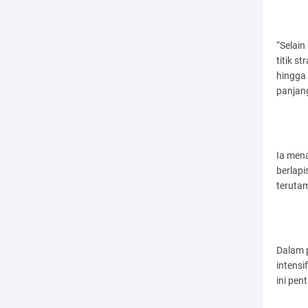
“Selain
titik s
hingga 
panjang
Ia men
berlapi
terutam
Dalam p
intens
ini pen