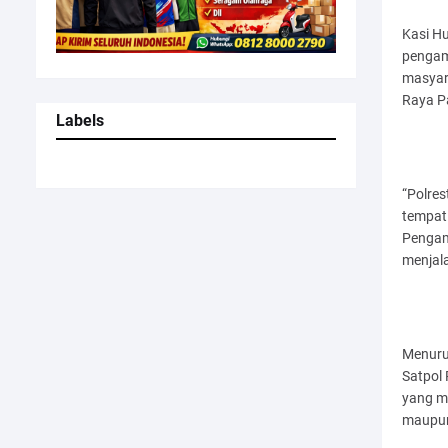
Kasi Hu
pengam
masyar
Raya P
Labels
“Polre
tempat
Pengam
menjala
Menuru
Satpol 
yang m
maupun