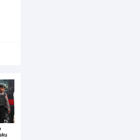
p
aku