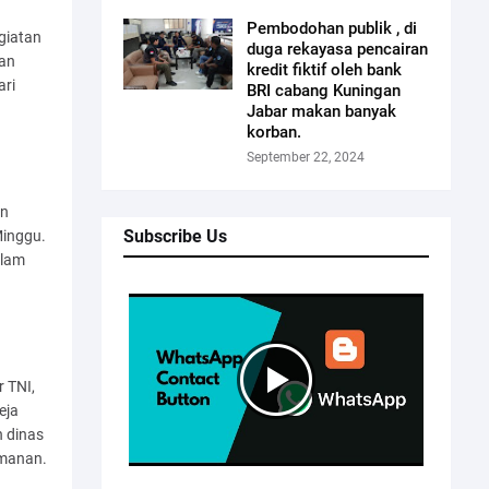
Pembodohan publik , di
giatan
duga rekayasa pencairan
ban
kredit fiktif oleh bank
ari
BRI cabang Kuningan
Jabar makan banyak
korban.
September 22, 2024
an
Subscribe Us
Minggu.
alam
 TNI,
eja
n dinas
amanan.