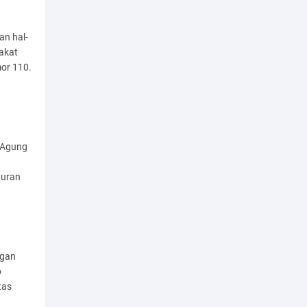
n hal-
akat
or 110.
 Agung
turan
ngan
p
tas