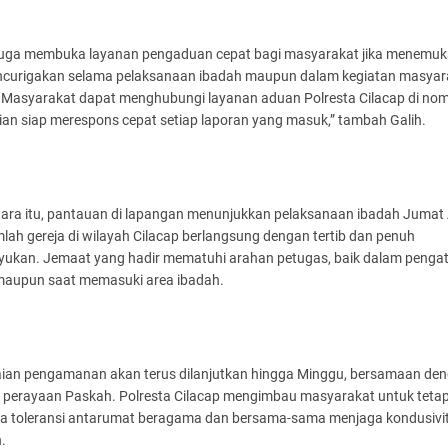
juga membuka layanan pengaduan cepat bagi masyarakat jika menemuka
ncurigakan selama pelaksanaan ibadah maupun dalam kegiatan masyar
Masyarakat dapat menghubungi layanan aduan Polresta Cilacap di nom
ian siap merespons cepat setiap laporan yang masuk,” tambah Galih.
ara itu, pantauan di lapangan menunjukkan pelaksanaan ibadah Jumat
mlah gereja di wilayah Cilacap berlangsung dengan tertib dan penuh
yukan. Jemaat yang hadir mematuhi arahan petugas, baik dalam penga
 maupun saat memasuki area ibadah.
ian pengamanan akan terus dilanjutkan hingga Minggu, bersamaan de
 perayaan Paskah. Polresta Cilacap mengimbau masyarakat untuk teta
a toleransi antarumat beragama dan bersama-sama menjaga kondusivi
.