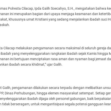
mas Polresta Cilacap, Ipda Galih Soecahyo, S.H., mengatakan bahwa ke
anan ini merupakan bagian dari upaya menjaga keamanan dan keterti
akat, khususnya umat Kristiani yang sedang menjalankan ibadah suci H
askah.
sta Cilacap melakukan pengamanan secara maksimal di seluruh gereja d
 ibadah yang menyelenggarakan rangkaian ibadah sejak Kamis hingga 
anan ini bertujuan menciptakan rasa aman dan nyaman bagi jemaat d
nkan ibadah secara khidmat,” ujar Galih.
t Galih, pengamanan dilakukan secara terpadu dengan melibatkan unsur
PP, Dinas Perhubungan, hingga elemen masyarakat setempat. Setiap ger
enyelenggarakan ibadah dijaga oleh personel gabungan, baik berpakaia
 tidak berseragam, untuk mengantisipasi segala potensi gangguan ke