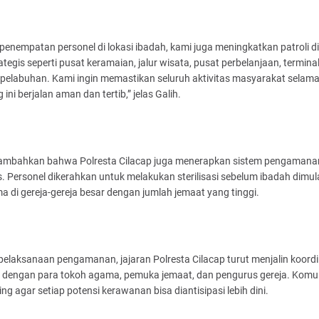
 penempatan personel di lokasi ibadah, kami juga meningkatkan patroli di t
trategis seperti pusat keramaian, jalur wisata, pusat perbelanjaan, terminal
pelabuhan. Kami ingin memastikan seluruh aktivitas masyarakat selama 
 ini berjalan aman dan tertib,” jelas Galih.
ambahkan bahwa Polresta Cilacap juga menerapkan sistem pengamana
s. Personel dikerahkan untuk melakukan sterilisasi sebelum ibadah dimula
a di gereja-gereja besar dengan jumlah jemaat yang tinggi.
elaksanaan pengamanan, jajaran Polresta Cilacap turut menjalin koordi
if dengan para tokoh agama, pemuka jemaat, dan pengurus gereja. Komu
ting agar setiap potensi kerawanan bisa diantisipasi lebih dini.