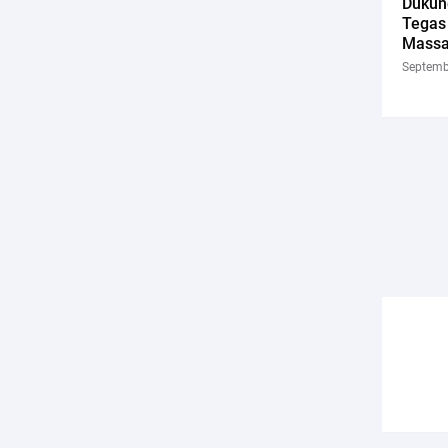
Dukung
Tegas
Massa
Septemb