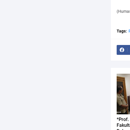
(Humas
Tags:
*Prof
Fakul