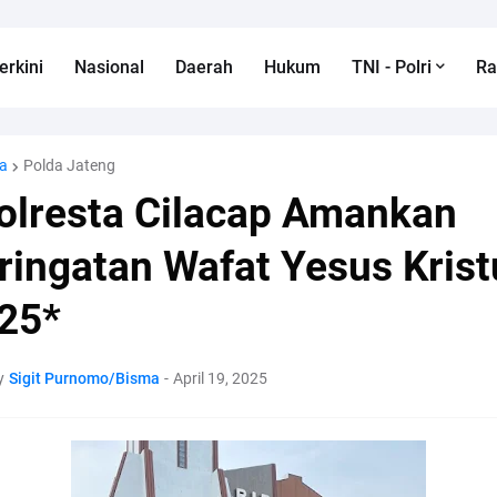
erkini
Nasional
Daerah
Hukum
TNI - Polri
R
a
Polda Jateng
olresta Cilacap Amankan
ringatan Wafat Yesus Krist
25*
y
Sigit Purnomo/Bisma
-
April 19, 2025