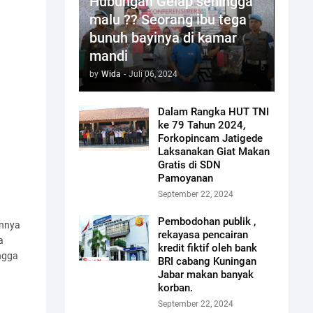
Hubungan Gelap sehingga
malu ?? Seorang ibu tega
bunuh bayinya di kamar
mandi
by
Wida
-
Juli 06, 2024
Dalam Rangka HUT TNI
ke 79 Tahun 2024,
Forkopincam Jatigede
Laksanakan Giat Makan
Gratis di SDN
Pamoyanan
September 22, 2024
Pembodohan publik ,
annya
rekayasa pencairan
a
kredit fiktif oleh bank
ngga
BRI cabang Kuningan
Jabar makan banyak
korban.
September 22, 2024