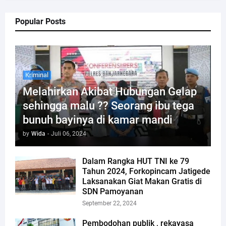
Popular Posts
Kriminal
Melahirkan Akibat Hubungan Gelap
sehingga malu ?? Seorang ibu tega
bunuh bayinya di kamar mandi
by
Wida
-
Juli 06, 2024
Dalam Rangka HUT TNI ke 79
Tahun 2024, Forkopincam Jatigede
Laksanakan Giat Makan Gratis di
SDN Pamoyanan
September 22, 2024
Pembodohan publik , rekayasa