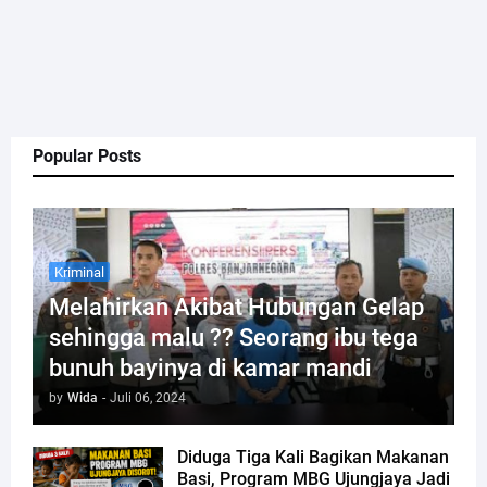
Popular Posts
Kriminal
Melahirkan Akibat Hubungan Gelap
sehingga malu ?? Seorang ibu tega
bunuh bayinya di kamar mandi
by
Wida
-
Juli 06, 2024
Diduga Tiga Kali Bagikan Makanan
Basi, Program MBG Ujungjaya Jadi