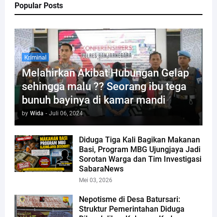
Popular Posts
Kriminal
Melahirkan Akibat Hubungan Gelap
sehingga malu ?? Seorang ibu tega
bunuh bayinya di kamar mandi
by
Wida
-
Juli 06, 2024
Diduga Tiga Kali Bagikan Makanan
Basi, Program MBG Ujungjaya Jadi
Sorotan Warga dan Tim Investigasi
SabaraNews
Mei 03, 2026
Nepotisme di Desa Batursari:
Struktur Pemerintahan Diduga