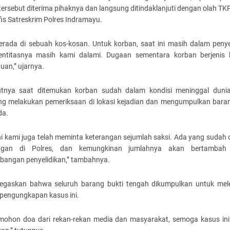
ersebut diterima pihaknya dan langsung ditindaklanjuti dengan olah TKP
fis Satreskrim Polres Indramayu.
erada di sebuah kos-kosan. Untuk korban, saat ini masih dalam penyel
entitasnya masih kami dalami. Dugaan sementara korban berjenis 
uan,” ujarnya.
tnya saat ditemukan korban sudah dalam kondisi meninggal dunia.
ng melakukan pemeriksaan di lokasi kejadian dan mengumpulkan baran
da.
ni kami juga telah meminta keterangan sejumlah saksi. Ada yang sudah 
angan di Polres, dan kemungkinan jumlahnya akan bertambah 
bangan penyelidikan,” tambahnya.
egaskan bahwa seluruh barang bukti tengah dikumpulkan untuk mel
 pengungkapan kasus ini.
mohon doa dari rekan-rekan media dan masyarakat, semoga kasus ini