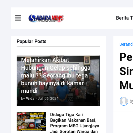
Berita T
Popular Posts
Berand
Kriminal
Pe
Melahirkan Akibat
Hubungan Gelap sehingga
Si
malu ?? Seorang ibu tega
Mu
bunuh bayinya di kamar
mandi
by
Wida
-
Juli 06, 2024
b
Diduga Tiga Kali
Bagikan Makanan Basi,
Program MBG Ujungjaya
Jadi Sorotan Warga dan