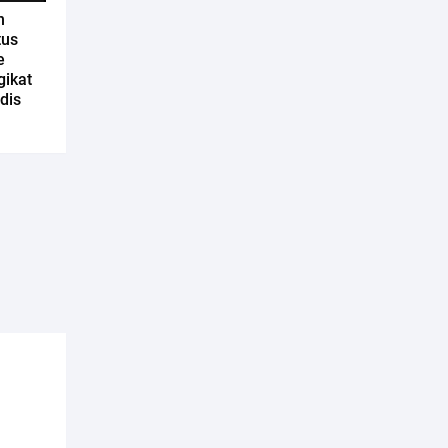
n
tus
e
gikat
dis