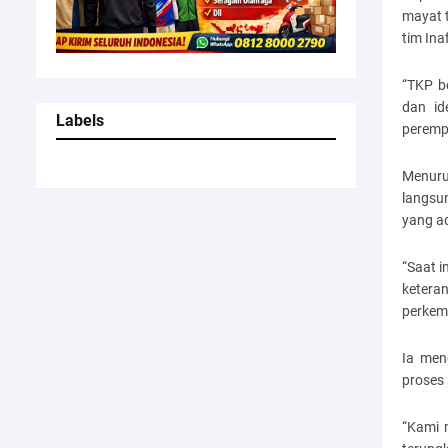
mayat t
tim Ina
“TKP b
dan id
Labels
peremp
Menuru
langsu
yang a
“Saat i
keter
perkem
Ia men
proses
“Kami 