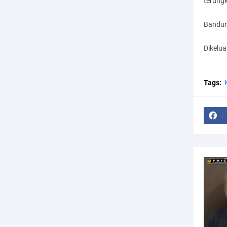
terungk
Bandun
Dikelu
Tags: