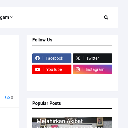
agam
Follow Us
Facebook
Twitter
YouTube
Instagram
0
Popular Posts
Kriminal
Melahirkan Akibat