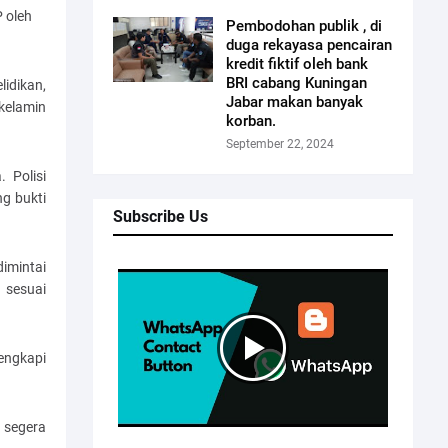
 oleh
Pembodohan publik , di
duga rekayasa pencairan
kredit fiktif oleh bank
BRI cabang Kuningan
idikan,
Jabar makan banyak
kelamin
korban.
September 22, 2024
 Polisi
g bukti
Subscribe Us
dimintai
sesuai
engkapi
 segera