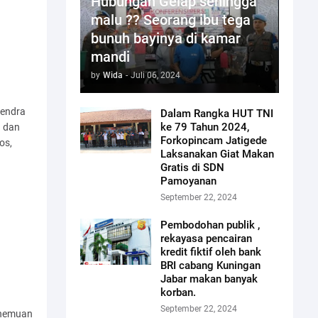
Hubungan Gelap sehingga
malu ?? Seorang ibu tega
bunuh bayinya di kamar
mandi
by
Wida
-
Juli 06, 2024
Hendra
Dalam Rangka HUT TNI
ke 79 Tahun 2024,
 dan
Forkopincam Jatigede
os,
Laksanakan Giat Makan
Gratis di SDN
Pamoyanan
September 22, 2024
Pembodohan publik ,
rekayasa pencairan
kredit fiktif oleh bank
BRI cabang Kuningan
Jabar makan banyak
korban.
September 22, 2024
enemuan