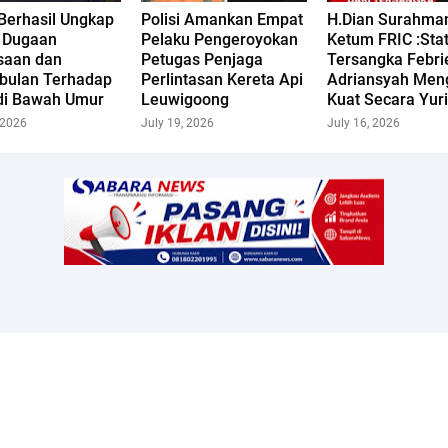
 Berhasil Ungkap
Polisi Amankan Empat
H.Dian Surahma
 Dugaan
Pelaku Pengeroyokan
Ketum FRIC :Sta
saan dan
Petugas Penjaga
Tersangka Febri
bulan Terhadap
Perlintasan Kereta Api
Adriansyah Men
di Bawah Umur
Leuwigoong
Kuat Secara Yuri
 2026
July 19, 2026
July 16, 2026