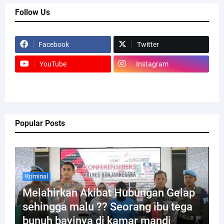
Follow Us
Facebook
Twitter
YouTube
Instagram
Popular Posts
Kriminal
Melahirkan Akibat Hubungan Gelap
sehingga malu ?? Seorang ibu tega
bunuh bayinya di kamar mandi