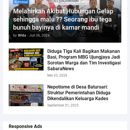
Kriminal
Melahirkan Akibat Hubungan Gelap
sehingga malu ?? Seorang ibu tega
bunuh bayinya di kamar mandi
by
Wida
-
Juli 06, 2024
Diduga Tiga Kali Bagikan Makanan
Basi, Program MBG Ujungjaya Jadi
Sorotan Warga dan Tim Investigasi
SabaraNews
Mei 03, 2026
Nepotisme di Desa Batursari:
Struktur Pemerintahan Diduga
Dikendalikan Keluarga Kades
September 01, 2025
Responsive Ads