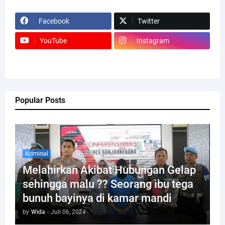
Facebook
Twitter
YouTube
Instagram
Popular Posts
Kriminal
Melahirkan Akibat Hubungan Gelap
sehingga malu ?? Seorang ibu tega
bunuh bayinya di kamar mandi
by
Wida
-
Juli 06, 2024