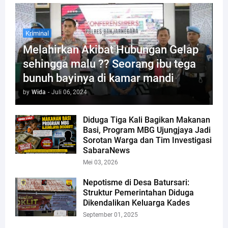
Kriminal
Melahirkan Akibat Hubungan Gelap
sehingga malu ?? Seorang ibu tega
bunuh bayinya di kamar mandi
by
Wida
-
Juli 06, 2024
Diduga Tiga Kali Bagikan Makanan
Basi, Program MBG Ujungjaya Jadi
Sorotan Warga dan Tim Investigasi
SabaraNews
Mei 03, 2026
Nepotisme di Desa Batursari:
Struktur Pemerintahan Diduga
Dikendalikan Keluarga Kades
September 01, 2025