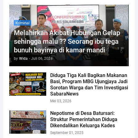
Kriminal
Melahirkan Akibat Hubungan Gelap
sehingga malu ?? Seorang ibu tega
bunuh bayinya di kamar mandi
by
Wida
-
Juli 06, 2024
Diduga Tiga Kali Bagikan Makanan
Basi, Program MBG Ujungjaya Jadi
Sorotan Warga dan Tim Investigasi
SabaraNews
Mei 03, 2026
Nepotisme di Desa Batursari:
Struktur Pemerintahan Diduga
Dikendalikan Keluarga Kades
September 01, 2025