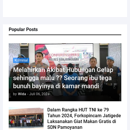
Popular Posts
Kriminal
Melahirkan Akibat Hubungan Gelap
sehingga malu ?? Seorang ibu tega
bunuh bayinya di kamar mandi
by
Wida
-
Juli 06, 2024
Dalam Rangka HUT TNI ke 79
Tahun 2024, Forkopincam Jatigede
Laksanakan Giat Makan Gratis di
SDN Pamoyanan