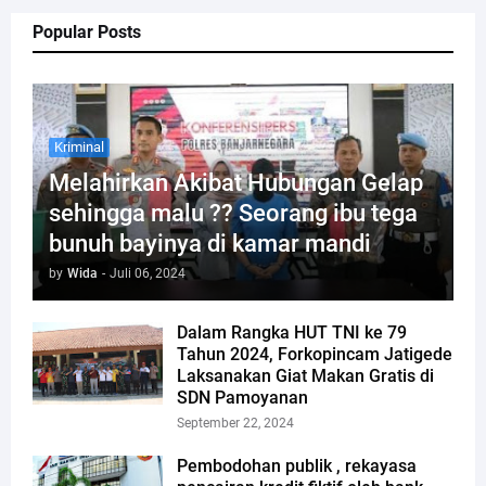
Popular Posts
Kriminal
Melahirkan Akibat Hubungan Gelap
sehingga malu ?? Seorang ibu tega
bunuh bayinya di kamar mandi
by
Wida
-
Juli 06, 2024
Dalam Rangka HUT TNI ke 79
Tahun 2024, Forkopincam Jatigede
Laksanakan Giat Makan Gratis di
SDN Pamoyanan
September 22, 2024
Pembodohan publik , rekayasa