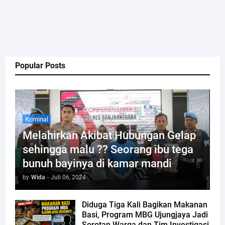
Popular Posts
Kriminal
Melahirkan Akibat Hubungan Gelap
sehingga malu ?? Seorang ibu tega
bunuh bayinya di kamar mandi
by
Wida
-
Juli 06, 2024
Diduga Tiga Kali Bagikan Makanan
Basi, Program MBG Ujungjaya Jadi
Sorotan Warga dan Tim Investigasi