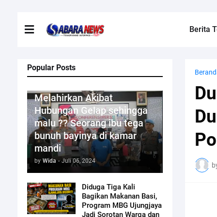
Berita T
Popular Posts
Berand
Kriminal
Du
Melahirkan Akibat
Hubungan Gelap sehingga
Du
malu ?? Seorang ibu tega
Po
bunuh bayinya di kamar
mandi
by
Wida
-
Juli 06, 2024
b
Diduga Tiga Kali
Bagikan Makanan Basi,
Program MBG Ujungjaya
Jadi Sorotan Warga dan