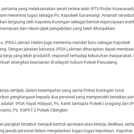
 pertama yang melaksanakan serah terima ialah IPTU Endar Kuswanadi, 
esmi menerima tugas sebagai Ps. Kapolsek Garawangi. Amanah tersebut
kan langsung oleh Kapolres Kuningan sebagai bentuk kepercayaan instit
emampuan dan rekam jejak pengabdian yang telah ditunjukkan.
 itu, IPDA Lukman Hakim juga menerima mandat baru sebagai Kapolsek
ang. Dengan jabatan barunya, IPDA Lukman diharapkan dapat memba
 kerja yang lebih produktif, responsif terhadap kebutuhan masyarakat, 
kuat sinergitas keamanan di wilayah hukum Polsek Pancalang.
hanya sertijab, dalam kesempatan yang sama Polres Kuningan turut
ikan penghargaan kepada dua personel yang memperoleh kenaikan pan
 adalah IPDA Yayat Hidayat, Ps. Kanit Samapta Polsek Luragung dan I
nanto, Ps. KSPKT 2 Polsek Cibingbin.
n pangkat tersebut menjadi bentuk apresiasi atas kinerja, dedikasi, sert
ng jawab personel dalam menjalankan tugas-tugas kepolisian. Kapolres