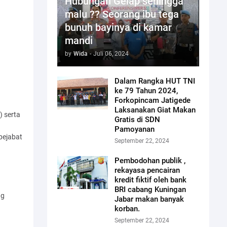
Hubungan Gelap sehingga
malu ?? Seorang ibu tega
bunuh bayinya di kamar
mandi
by
Wida
-
Juli 06, 2024
Dalam Rangka HUT TNI
ke 79 Tahun 2024,
Forkopincam Jatigede
Laksanakan Giat Makan
) serta
Gratis di SDN
Pamoyanan
pejabat
September 22, 2024
Pembodohan publik ,
rekayasa pencairan
kredit fiktif oleh bank
BRI cabang Kuningan
ng
Jabar makan banyak
korban.
September 22, 2024