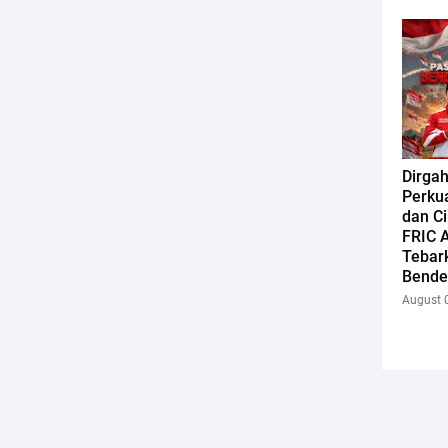
Dirgah
Perkua
dan Ci
FRIC 
Tebar
Bende
August 