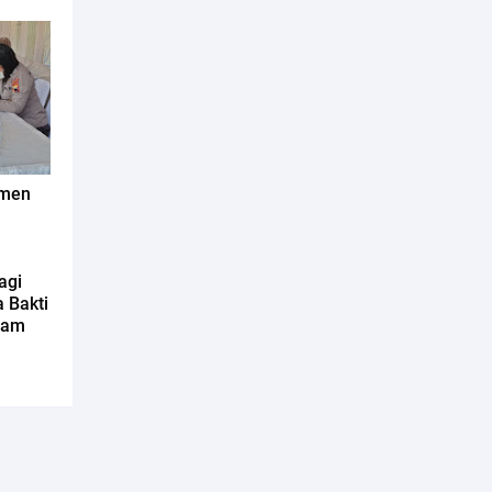
tmen
agi
 Bakti
 Sam