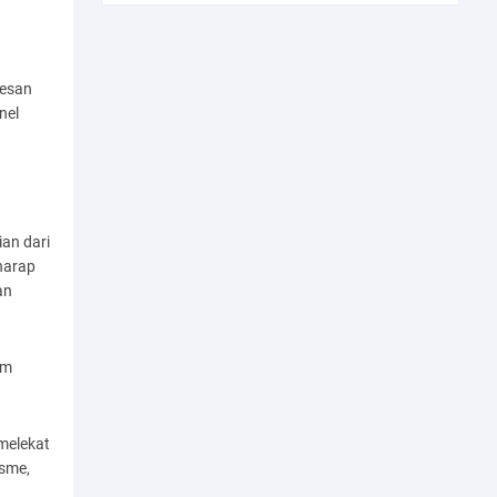
pesan
nel
ian dari
harap
an
am
melekat
isme,