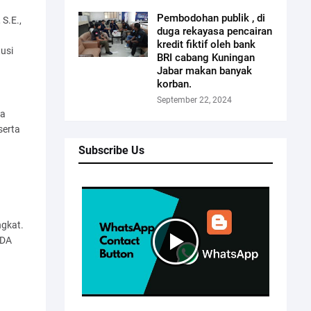
Pembodohan publik , di
S.E.,
duga rekayasa pencairan
kredit fiktif oleh bank
usi
BRI cabang Kuningan
Jabar makan banyak
korban.
September 22, 2024
wa
serta
Subscribe Us
gkat.
PDA
a