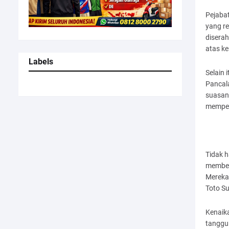
Pejabat
yang r
diserah
atas k
Labels
Selain
Pancal
suasana
memper
Tidak 
member
Mereka
Toto Su
Kenaika
tanggu