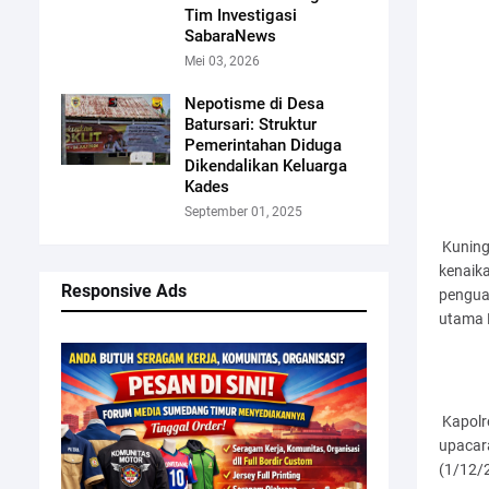
Tim Investigasi
SabaraNews
Mei 03, 2026
Nepotisme di Desa
Batursari: Struktur
Pemerintahan Diduga
Dikendalikan Keluarga
Kades
September 01, 2025
Kuninga
kenaika
Responsive Ads
penguat
utama P
Kapolr
upacar
(1/12/