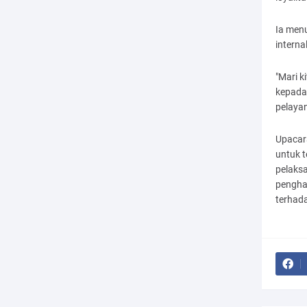
Ia menu
internal
"Mari k
kepada
pelayan
Upacar
untuk 
pelaks
pengha
terhad