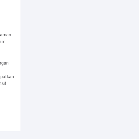
a aman
lam
ingan
apatkan
nsif