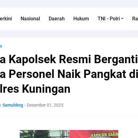
erkini
Nasional
Daerah
Hukum
TNI - Polri
R
a
a Kapolsek Resmi Berganti
a Personel Naik Pangkat d
lres Kuningan
y
Samuhkng
-
Desember 01, 2025