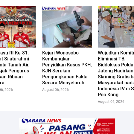
ayu RI Ke-81:
Kejari Wonosobo
Wujudkan Komi
t Silaturahmi
Kembangkan
Eliminasi TB,
nta Tanah Air,
Penyidikan Kasus PKH,
Biddokkes Polda
Ajak Pengurus
KJN Serukan
Jateng Hadirkan
kan Ribuan
Pengungkapan Fakta
Skrining Gratis b
ra.
Secara Menyeluruh
Masyarakat pada
Indonesia IV di
06, 2026
August 06, 2026
Poo Kong
August 06, 2026