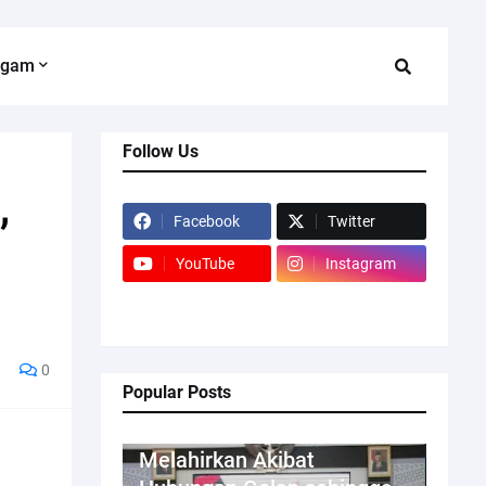
agam
Follow Us
,
Facebook
Twitter
i
YouTube
Instagram
0
Popular Posts
Kriminal
Melahirkan Akibat