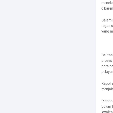
meneka
dibaren
Dalam 
tegas s
yang n
"Mutasi
proses
para pe
pelayan
Kapolre
menjal
"Kepad
bukan 
loyalit