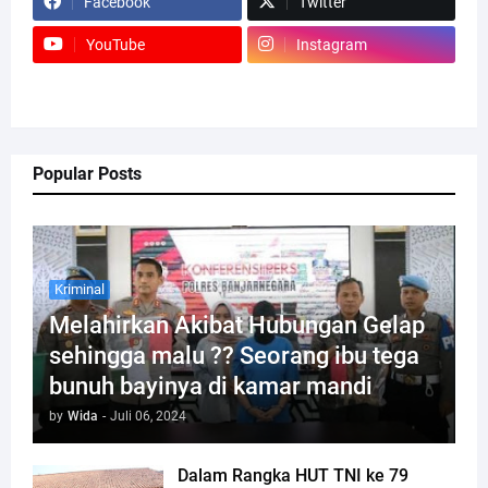
Facebook
Twitter
YouTube
Instagram
Popular Posts
Kriminal
Melahirkan Akibat Hubungan Gelap
sehingga malu ?? Seorang ibu tega
bunuh bayinya di kamar mandi
by
Wida
-
Juli 06, 2024
Dalam Rangka HUT TNI ke 79