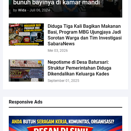
bunuh bayinya di kamar mandi
by
Wida
-
Juli 06, 2024
Diduga Tiga Kali Bagikan Makanan
Basi, Program MBG Ujungjaya Jadi
Sorotan Warga dan Tim Investigasi
SabaraNews
Mei 03, 2026
Nepotisme di Desa Batursari:
Struktur Pemerintahan Diduga
Dikendalikan Keluarga Kades
September 01, 2025
Responsive Ads