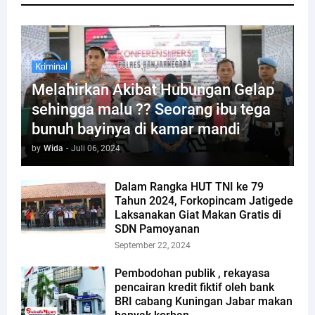
Kriminal
Melahirkan Akibat Hubungan Gelap
sehingga malu ?? Seorang ibu tega
bunuh bayinya di kamar mandi
by
Wida
-
Juli 06, 2024
Dalam Rangka HUT TNI ke 79
Tahun 2024, Forkopincam Jatigede
Laksanakan Giat Makan Gratis di
SDN Pamoyanan
September 22, 2024
Pembodohan publik , rekayasa
pencairan kredit fiktif oleh bank
BRI cabang Kuningan Jabar makan