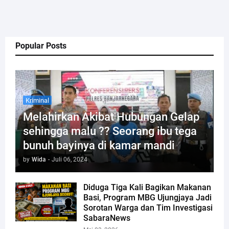
Popular Posts
Kriminal
Melahirkan Akibat Hubungan Gelap
sehingga malu ?? Seorang ibu tega
bunuh bayinya di kamar mandi
by
Wida
-
Juli 06, 2024
Diduga Tiga Kali Bagikan Makanan
Basi, Program MBG Ujungjaya Jadi
Sorotan Warga dan Tim Investigasi
SabaraNews