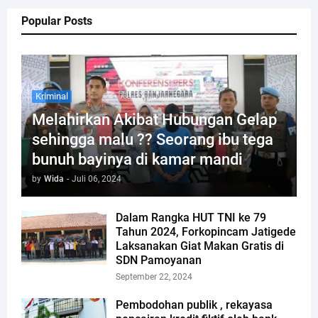
Popular Posts
Kriminal
Melahirkan Akibat Hubungan Gelap
sehingga malu ?? Seorang ibu tega
bunuh bayinya di kamar mandi
by
Wida
-
Juli 06, 2024
Dalam Rangka HUT TNI ke 79
Tahun 2024, Forkopincam Jatigede
Laksanakan Giat Makan Gratis di
SDN Pamoyanan
September 22, 2024
Pembodohan publik , rekayasa