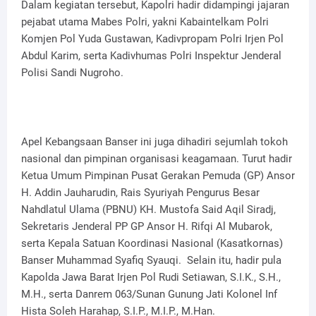
Dalam kegiatan tersebut, Kapolri hadir didampingi jajaran
pejabat utama Mabes Polri, yakni Kabaintelkam Polri
Komjen Pol Yuda Gustawan, Kadivpropam Polri Irjen Pol
Abdul Karim, serta Kadivhumas Polri Inspektur Jenderal
Polisi Sandi Nugroho.
Apel Kebangsaan Banser ini juga dihadiri sejumlah tokoh
nasional dan pimpinan organisasi keagamaan. Turut hadir
Ketua Umum Pimpinan Pusat Gerakan Pemuda (GP) Ansor
H. Addin Jauharudin, Rais Syuriyah Pengurus Besar
Nahdlatul Ulama (PBNU) KH. Mustofa Said Aqil Siradj,
Sekretaris Jenderal PP GP Ansor H. Rifqi Al Mubarok,
serta Kepala Satuan Koordinasi Nasional (Kasatkornas)
Banser Muhammad Syafiq Syauqi. Selain itu, hadir pula
Kapolda Jawa Barat Irjen Pol Rudi Setiawan, S.I.K., S.H.,
M.H., serta Danrem 063/Sunan Gunung Jati Kolonel Inf
Hista Soleh Harahap, S.I.P., M.I.P., M.Han.