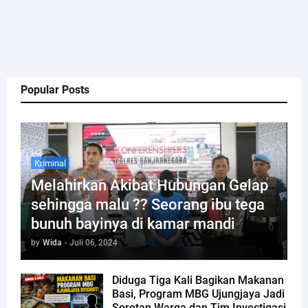
Popular Posts
Kriminal
Melahirkan Akibat Hubungan Gelap
sehingga malu ?? Seorang ibu tega
bunuh bayinya di kamar mandi
by
Wida
-
Juli 06, 2024
Diduga Tiga Kali Bagikan Makanan
Basi, Program MBG Ujungjaya Jadi
Sorotan Warga dan Tim Investigasi