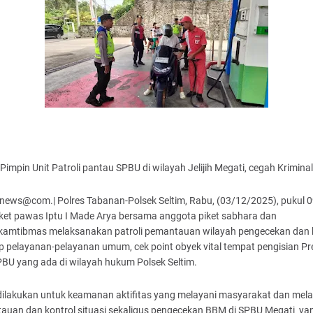
impin Unit Patroli pantau SPBU di wilayah Jelijih Megati, cegah Kriminal
news@com.| Polres Tabanan-Polsek Seltim, Rabu, (03/12/2025), pukul 
iket pawas Iptu I Made Arya bersama anggota piket sabhara dan
kamtibmas melaksanakan patroli pemantauan wilayah pengecekan dan 
ap pelayanan-pelayanan umum, cek point obyek vital tempat pengisian P
BU yang ada di wilayah hukum Polsek Seltim.
 dilakukan untuk keamanan aktifitas yang melayani masyarakat dan mel
auan dan kontrol situasi sekaligus pengecekan BBM di SPBU Megati ya