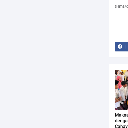
(Hms
/
Makna
denga
Cahaya