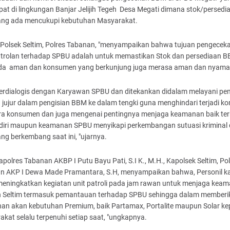
at di lingkungan Banjar Jelijih Tegeh Desa Megati dimana stok/persedi
ng ada mencukupi kebutuhan Masyarakat.
Polsek Seltim, Polres Tabanan, "menyampaikan bahwa tujuan pengecek
trolan terhadap SPBU adalah untuk memastikan Stok dan persediaan 
da aman dan konsumen yang berkunjung juga merasa aman dan nyama
berdialogis dengan Karyawan SPBU dan ditekankan didalam melayani pe
jujur dalam pengisian BBM ke dalam tengki guna menghindari terjadi ko
ara konsumen dan juga mengenai pentingnya menjaga keamanan baik te
endiri maupun keamanan SPBU menyikapi perkembangan sutuasi kriminal
ang berkembang saat ini, "ujarnya.
Kapolres Tabanan AKBP I Putu Bayu Pati, S.I K., M.H., Kapolsek Seltim, Po
n AKP I Dewa Made Pramantara, S.H, menyampaikan bahwa, Personil k
 meningkatkan kegiatan unit patroli pada jam rawan untuk menjaga kea
h Seltim termasuk pemantauan terhadap SPBU sehingga dalam memberi
nan akan kebutuhan Premium, baik Partamax, Portalite maupun Solar k
kat selalu terpenuhi setiap saat, "ungkapnya.