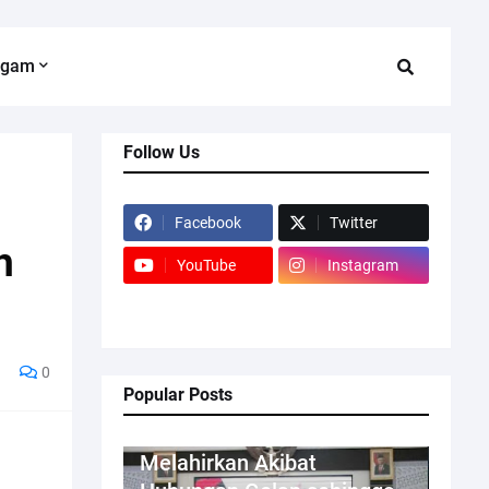
agam
Follow Us
Facebook
Twitter
h
YouTube
Instagram
0
Popular Posts
Kriminal
Melahirkan Akibat