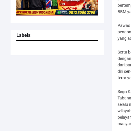
bertemp
BBM ya
Pawas 
pengon
Labels
yang a
Serta 
dengan 
dari p
diri s
teror y
Seijin 
Tabana
selalu
wilaya
pelaya
masyara