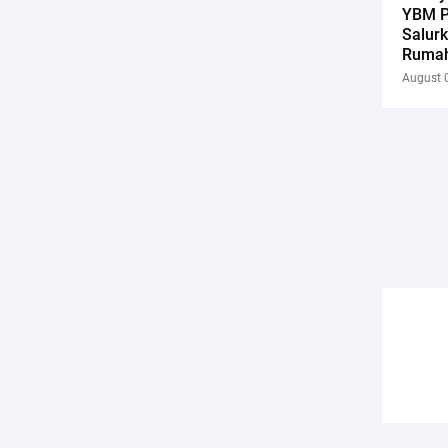
YBM P
Salur
Rumah
August 