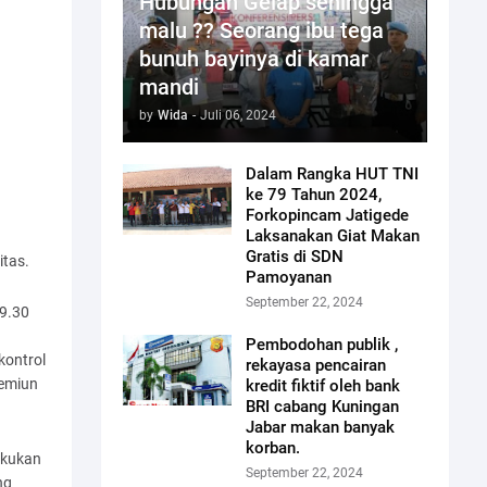
Hubungan Gelap sehingga
malu ?? Seorang ibu tega
bunuh bayinya di kamar
mandi
by
Wida
-
Juli 06, 2024
Dalam Rangka HUT TNI
ke 79 Tahun 2024,
Forkopincam Jatigede
Laksanakan Giat Makan
Gratis di SDN
itas.
Pamoyanan
September 22, 2024
09.30
Pembodohan publik ,
kontrol
rekayasa pencairan
remiun
kredit fiktif oleh bank
BRI cabang Kuningan
Jabar makan banyak
korban.
akukan
September 22, 2024
ng