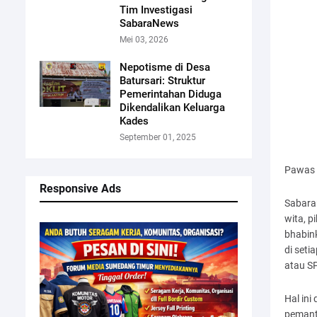
Tim Investigasi
SabaraNews
Mei 03, 2026
Nepotisme di Desa
Batursari: Struktur
Pemerintahan Diduga
Dikendalikan Keluarga
Kades
September 01, 2025
Pawas P
Responsive Ads
Sabara
wita, p
bhabin
di seti
atau SP
Hal ini
pemant