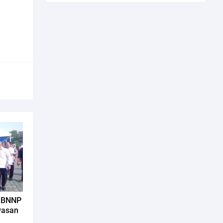
n BNNP
wasan