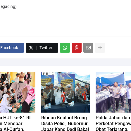
degading)
Facebook
Twitter
i HUT ke-81 RI
Ribuan Knalpot Brong
Polda Jabar da
n Menebar
Disita Polisi, Gubernur
Perketat Penga
 Al-Qur'an,
Jabar Kang Dedi Bakal
Obat Terlarang,