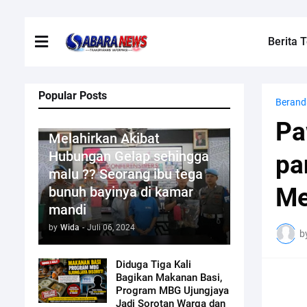
Berita T
Popular Posts
Berand
Kriminal
Pa
Melahirkan Akibat
Hubungan Gelap sehingga
pa
malu ?? Seorang ibu tega
Me
bunuh bayinya di kamar
mandi
by
Wida
-
Juli 06, 2024
b
Diduga Tiga Kali
Bagikan Makanan Basi,
Program MBG Ujungjaya
Jadi Sorotan Warga dan