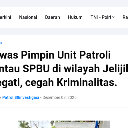
erkini
Nasional
Daerah
Hukum
TNI - Polri
R
a
was Pimpin Unit Patroli
ntau SPBU di wilayah Jeliji
gati, cegah Kriminalitas.
y
Patroli88investigasi
-
Desember 03, 2025