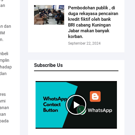
aan
Pembodohan publik , di
duga rekayasa pencairan
kredit fiktif oleh bank
BRI cabang Kuningan
an dan
Jabar makan banyak
BBM
korban.
n.
September 22, 2024
mbeli
mplin
Subscribe Us
rhadap
 dan
lres
ami
manan
kan
epada