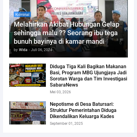
Kriminal
Melahirkan Akibat Hubungan Gelap
sehingga malu ?? Seorang ibu tega
bunuh bayinya di kamar mandi
by
Wida
-
Juli 06, 2024
Diduga Tiga Kali Bagikan Makanan
Basi, Program MBG Ujungjaya Jadi
Sorotan Warga dan Tim Investigasi
SabaraNews
Mei 03, 2026
Nepotisme di Desa Batursari:
Struktur Pemerintahan Diduga
Dikendalikan Keluarga Kades
September 01, 2025