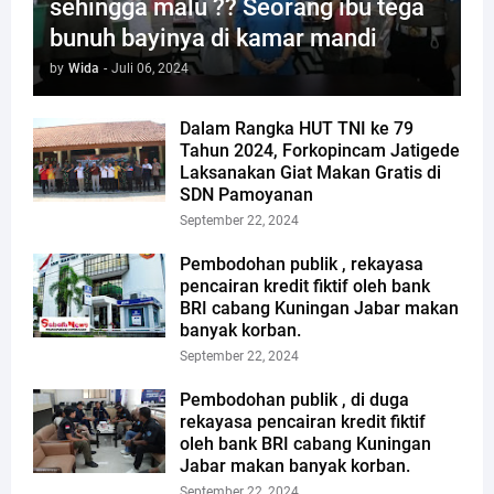
sehingga malu ?? Seorang ibu tega
bunuh bayinya di kamar mandi
by
Wida
-
Juli 06, 2024
Dalam Rangka HUT TNI ke 79
Tahun 2024, Forkopincam Jatigede
Laksanakan Giat Makan Gratis di
SDN Pamoyanan
September 22, 2024
Pembodohan publik , rekayasa
pencairan kredit fiktif oleh bank
BRI cabang Kuningan Jabar makan
banyak korban.
September 22, 2024
Pembodohan publik , di duga
rekayasa pencairan kredit fiktif
oleh bank BRI cabang Kuningan
Jabar makan banyak korban.
September 22, 2024