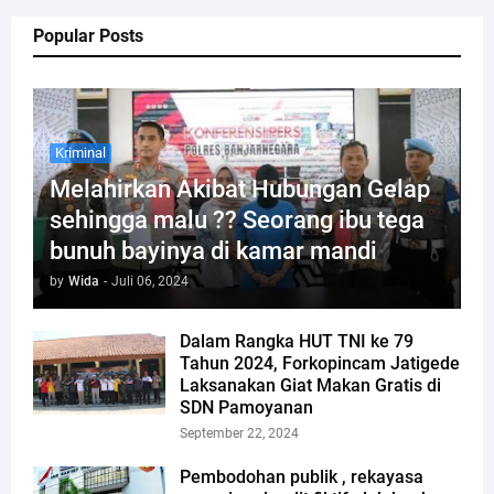
Popular Posts
Kriminal
Melahirkan Akibat Hubungan Gelap
sehingga malu ?? Seorang ibu tega
bunuh bayinya di kamar mandi
by
Wida
-
Juli 06, 2024
Dalam Rangka HUT TNI ke 79
Tahun 2024, Forkopincam Jatigede
Laksanakan Giat Makan Gratis di
SDN Pamoyanan
September 22, 2024
Pembodohan publik , rekayasa