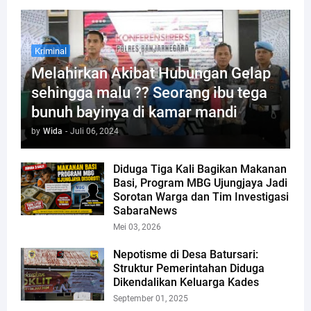
Kriminal
Melahirkan Akibat Hubungan Gelap
sehingga malu ?? Seorang ibu tega
bunuh bayinya di kamar mandi
by
Wida
-
Juli 06, 2024
Diduga Tiga Kali Bagikan Makanan
Basi, Program MBG Ujungjaya Jadi
Sorotan Warga dan Tim Investigasi
SabaraNews
Mei 03, 2026
Nepotisme di Desa Batursari:
Struktur Pemerintahan Diduga
Dikendalikan Keluarga Kades
September 01, 2025