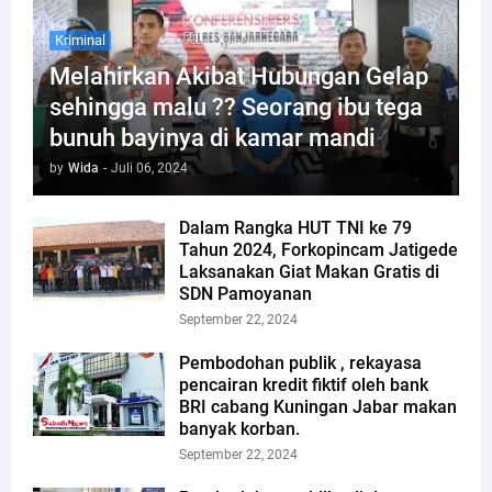
Kriminal
Melahirkan Akibat Hubungan Gelap
sehingga malu ?? Seorang ibu tega
bunuh bayinya di kamar mandi
by
Wida
-
Juli 06, 2024
Dalam Rangka HUT TNI ke 79
Tahun 2024, Forkopincam Jatigede
Laksanakan Giat Makan Gratis di
SDN Pamoyanan
September 22, 2024
Pembodohan publik , rekayasa
pencairan kredit fiktif oleh bank
BRI cabang Kuningan Jabar makan
banyak korban.
September 22, 2024