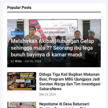
Popular Posts
Kriminal
Melahirkan Akibat Hubungan Gelap
sehingga malu ?? Seorang ibu tega
bunuh bayinya di kamar mandi
by
Wida
-
Juli 06, 2024
Diduga Tiga Kali Bagikan Makanan
Basi, Program MBG Ujungjaya Jadi
Sorotan Warga dan Tim Investigasi
SabaraNews
Mei 03, 2026
Nepotisme di Desa Batursari: