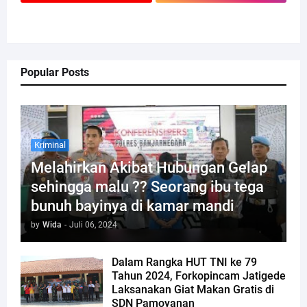
Popular Posts
Kriminal
Melahirkan Akibat Hubungan Gelap
sehingga malu ?? Seorang ibu tega
bunuh bayinya di kamar mandi
by
Wida
-
Juli 06, 2024
Dalam Rangka HUT TNI ke 79
Tahun 2024, Forkopincam Jatigede
Laksanakan Giat Makan Gratis di
SDN Pamoyanan