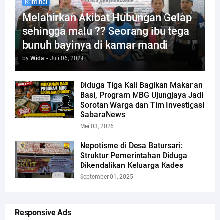
Kriminal
Melahirkan Akibat Hubungan Gelap
sehingga malu ?? Seorang ibu tega
bunuh bayinya di kamar mandi
by
Wida
-
Juli 06, 2024
Diduga Tiga Kali Bagikan Makanan
Basi, Program MBG Ujungjaya Jadi
Sorotan Warga dan Tim Investigasi
SabaraNews
Mei 03, 2026
Nepotisme di Desa Batursari:
Struktur Pemerintahan Diduga
Dikendalikan Keluarga Kades
September 01, 2025
Responsive Ads