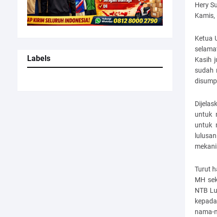
Hery S
Kamis,
Ketua 
selama
Labels
Kasih 
sudah 
disump
Dijela
untuk 
untuk 
lulusa
mekani
Turut 
MH sek
NTB Lu
kepada
nama-n