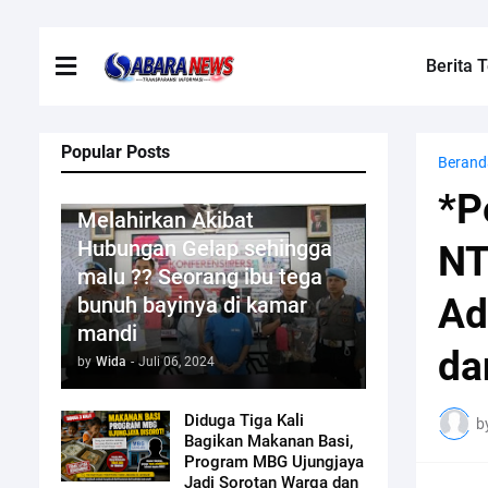
Berita T
Popular Posts
Berand
Kriminal
*P
Melahirkan Akibat
Hubungan Gelap sehingga
NT
malu ?? Seorang ibu tega
Ad
bunuh bayinya di kamar
mandi
da
by
Wida
-
Juli 06, 2024
Diduga Tiga Kali
b
Bagikan Makanan Basi,
Program MBG Ujungjaya
Jadi Sorotan Warga dan