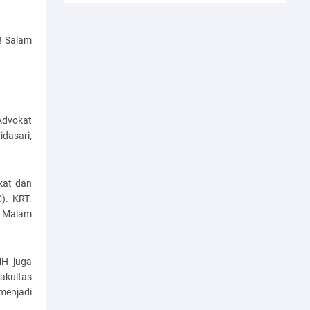
! Salam
Advokat
idasari,
kat dan
). KRT.
a Malam
MH juga
akultas
menjadi