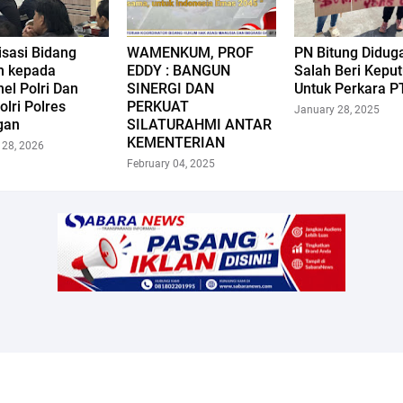
isasi Bidang
WAMENKUM, PROF
PN Bitung Didug
 kepada
EDDY : BANGUN
Salah Beri Kepu
el Polri Dan
SINERGI DAN
Untuk Perkara P
lri Polres
PERKUAT
January 28, 2025
gan
SILATURAHMI ANTAR
KEMENTERIAN
 28, 2026
February 04, 2025