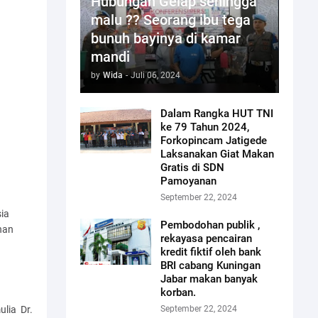
Hubungan Gelap sehingga
malu ?? Seorang ibu tega
bunuh bayinya di kamar
mandi
by
Wida
-
Juli 06, 2024
Dalam Rangka HUT TNI
ke 79 Tahun 2024,
Forkopincam Jatigede
Laksanakan Giat Makan
Gratis di SDN
Pamoyanan
September 22, 2024
ia
Pembodohan publik ,
han
rekayasa pencairan
N
kredit fiktif oleh bank
BRI cabang Kuningan
Jabar makan banyak
korban.
lia Dr.
September 22, 2024