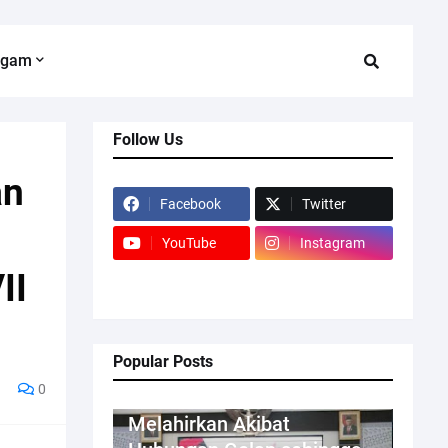
agam
Follow Us
an
Facebook
Twitter
YouTube
Instagram
II
Popular Posts
0
Kriminal
Melahirkan Akibat