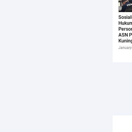
Sosial
Hukum
Person
ASN Po
Kunin
January