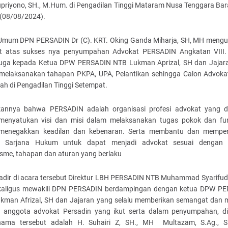
upriyono, SH., M.Hum. di Pengadilan Tinggi Mataram Nusa Tenggara Bar
 (08/08/2024).
Umum DPN PERSADIN Dr (C). KRT. Oking Ganda Miharja, SH, MH meng
t atas sukses nya penyumpahan Advokat PERSADIN Angkatan VIII.
juga kepada Ketua DPW PERSADIN NTB Lukman Aprizal, SH dan Jajar
melaksanakan tahapan PKPA, UPA, Pelantikan sehingga Calon Advoka
ah di Pengadilan Tinggi Setempat.
skannya bahwa PERSADIN adalah organisasi profesi advokat yang d
menyatukan visi dan misi dalam melaksanakan tugas pokok dan fu
menegakkan keadilan dan kebenaran. Serta membantu dan memp
n Sarjana Hukum untuk dapat menjadi advokat sesuai dengan 
sme, tahapan dan aturan yang berlaku
hadir di acara tersebut Direktur LBH PERSADIN NTB Muhammad Syarifudd
aligus mewakili DPN PERSADIN berdampingan dengan ketua DPW P
kman Afrizal, SH dan Jajaran yang selalu memberikan semangat dan m
 anggota advokat Persadin yang ikut serta dalam penyumpahan, di
ama tersebut adalah H. Suhairi Z, SH., MH Multazam, S.Ag., 