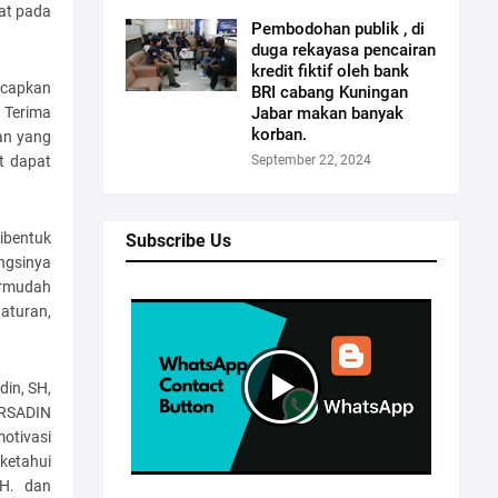
at pada
Pembodohan publik , di
duga rekayasa pencairan
kredit fiktif oleh bank
ucapkan
BRI cabang Kuningan
 Terima
Jabar makan banyak
korban.
an yang
t dapat
September 22, 2024
ibentuk
Subscribe Us
ngsinya
ermudah
aturan,
in, SH,
ERSADIN
otivasi
ketahui
SH. dan