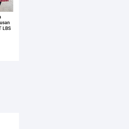
a
tusan
T LBS