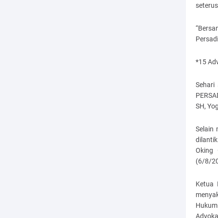
seteru
“Bersa
Persadi
*15 Ad
Sehari
PERSADI
SH, Yo
Selain
dilant
Oking 
(6/8/2
Ketua 
menyak
Hukum 
Advokat