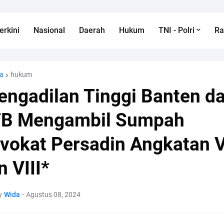
erkini
Nasional
Daerah
Hukum
TNI - Polri
R
a
hukum
engadilan Tinggi Banten d
B Mengambil Sumpah
vokat Persadin Angkatan V
n VIII*
y
Wida
-
Agustus 08, 2024