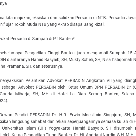
snya
ma kita majukan, eksiskan dan solidkan Persadin di NTB. Persadin Jaya
n,” ujar Tokoh Muda NTB yang Akrab disapa Bang Rizal.
vokat Persadin di Sumpah di PT Banten*
 sebelumnya Pengadilan Tinggi Banten juga mengambil Sumpah 15 
N diantaranya Hamid Basyaib, SH, Mukty Soheh, SH, Nisa I'istiqomah N
gha Pramana, SH, dan seterusnya.
 menyaksikan Pelantikan Advokat PERSADIN Angkatan VII yang diang
ik sebagai Advokat PERSADIN oleh Ketua Umum DPN PERSADIN Dr (C
Ganda Miharja, SH, MH di Hotel La Dian Serang Banten, Selas
024).
Dewan Pendiri PERSADIN Dr. H.R. Erwin Moeslimin Singajuru, SH, 
sikan langsung sahabat dan rekan seperjuangannya semasa kuliah di F
Universitas Islam (UII) Yogyakarta Hamid Basyaib, SH disumpah 
 oleh Ketua Pengadilan Tinggi Banten, Dr. Hj. Andriani Nurdin, S.H, M.H.